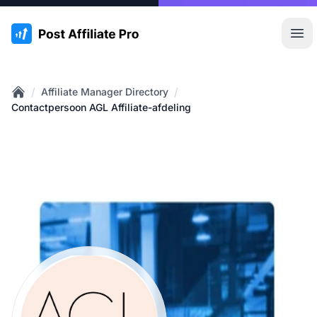
:site.title
Hoo
/
/
Affiliate Manager Directory
Home
Contactpersoon AGL Affiliate-afdeling