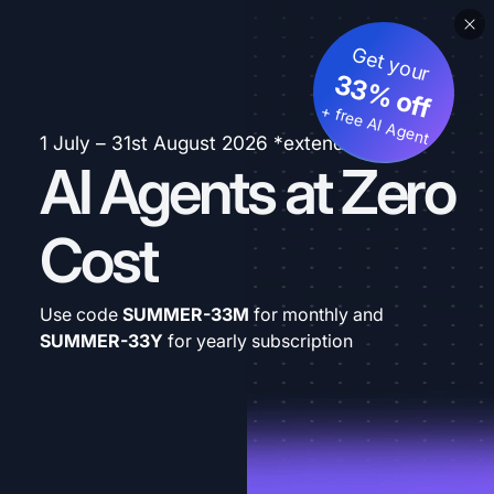
Get your
33% off
+ free AI Agent
1 July – 31st August 2026 *extended
AI Agents at Zero
Cost
Use code
SUMMER-33M
for monthly and
SUMMER-33Y
for yearly subscription