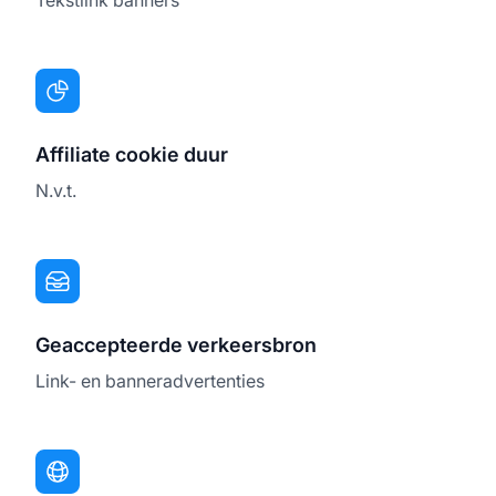
Affiliate cookie duur
N.v.t.
Geaccepteerde verkeersbron
Link- en banneradvertenties