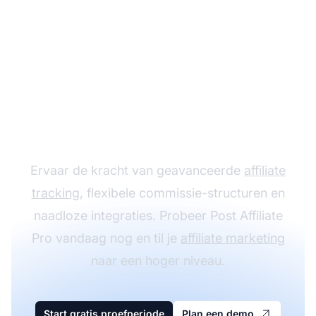
Laat je affiliate
programma groeien
met Post Affiliate Pro
Ervaar de kracht van geavanceerde
affiliate
tracking
, flexibele commissie-structuren en
naadloze integraties. Probeer Post Affiliate
Pro vandaag nog en til je
affiliate marketing
naar een hoger niveau.
Start gratis proefperiode
Plan een demo