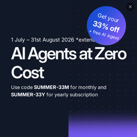
Get your
33% off
+ free AI Agent
1 July – 31st August 2026 *extended
AI Agents at Zero
Cost
Use code
SUMMER-33M
for monthly and
SUMMER-33Y
for yearly subscription