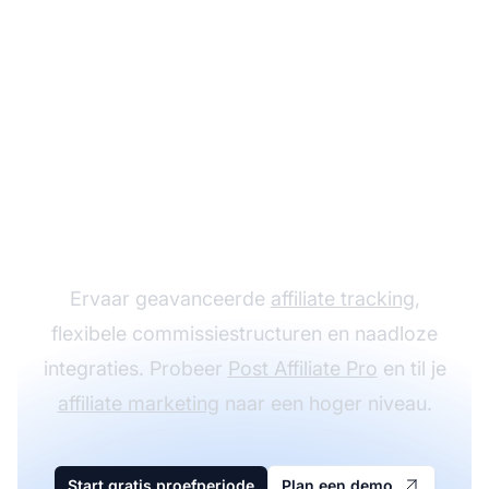
Laat je affiliate
programma groeien
met Post Affiliate Pro
Ervaar geavanceerde
affiliate tracking
,
flexibele commissiestructuren en naadloze
integraties. Probeer
Post Affiliate Pro
en til je
affiliate marketing
naar een hoger niveau.
Start gratis proefperiode
Plan een demo