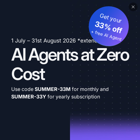
Get your
33% off
+ free AI Agent
1 July – 31st August 2026 *extended
AI Agents at Zero
Cost
Use code
SUMMER-33M
for monthly and
SUMMER-33Y
for yearly subscription