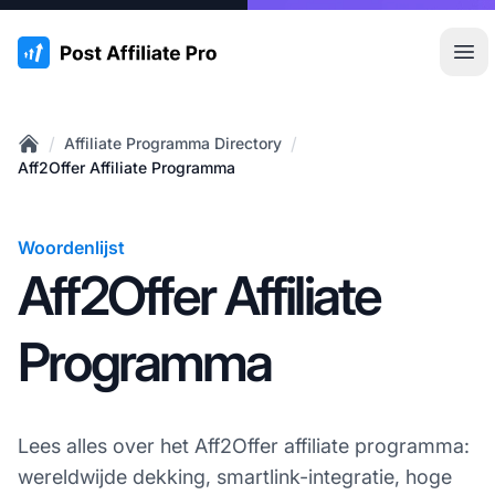
:site.title
Hoo
/
/
Affiliate Programma Directory
Home
Aff2Offer Affiliate Programma
Woordenlijst
Aff2Offer Affiliate
Programma
Lees alles over het Aff2Offer affiliate programma:
wereldwijde dekking, smartlink-integratie, hoge