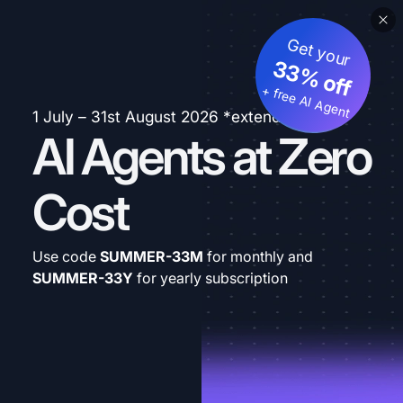
Get your
33% off
+ free AI Agent
1 July – 31st August 2026 *extended
AI Agents at Zero
Cost
Use code
SUMMER-33M
for monthly and
SUMMER-33Y
for yearly subscription