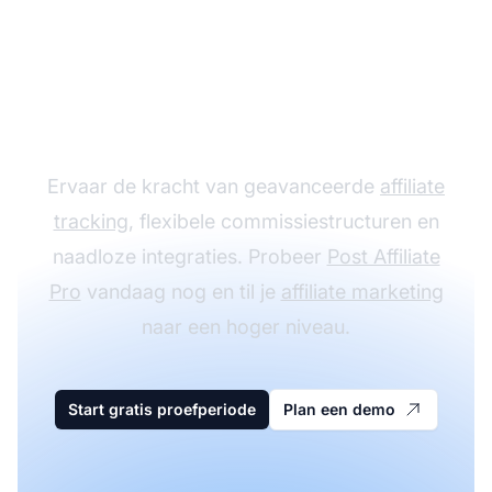
Laat je affiliate
programma groeien
met Post Affiliate Pro
Ervaar de kracht van geavanceerde
affiliate
tracking
, flexibele commissiestructuren en
naadloze integraties. Probeer
Post Affiliate
Pro
vandaag nog en til je
affiliate marketing
naar een hoger niveau.
Start gratis proefperiode
Plan een demo