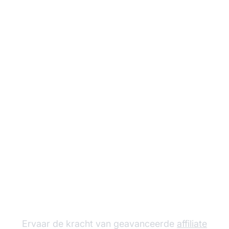
Laat je
affiliateprogramma
groeien met Post
Affiliate Pro
Ervaar de kracht van geavanceerde
affiliate