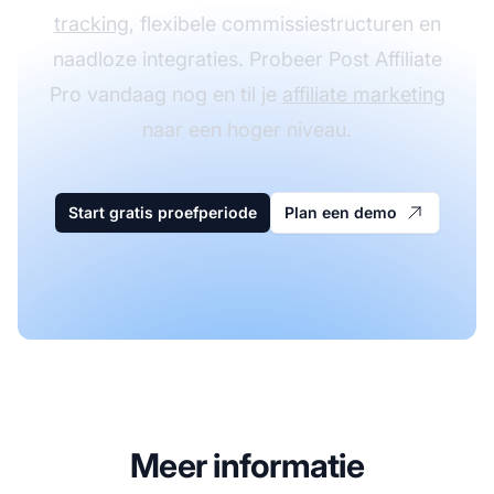
tracking
, flexibele commissiestructuren en
naadloze integraties. Probeer Post Affiliate
Pro vandaag nog en til je
affiliate marketing
naar een hoger niveau.
Start gratis proefperiode
Plan een demo
Meer informatie