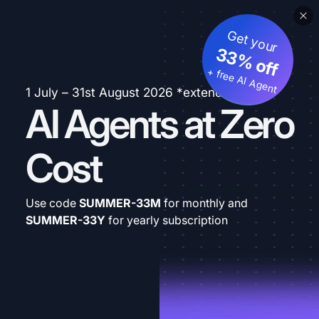
Get your
33% off
+ free AI Agent
1 July – 31st August 2026 *extended
AI Agents at Zero
Cost
Use code
SUMMER-33M
for monthly and
SUMMER-33Y
for yearly subscription