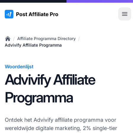
:site.title
Hoo
/
/
Affiliate Programma Directory
Home
Advivify Affiliate Programma
Woordenlijst
Advivify Affiliate
Programma
Ontdek het Advivify affiliate programma voor
wereldwijde digitale marketing, 2% single-tier