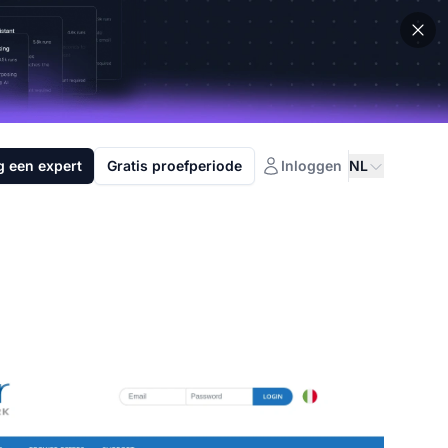
g een expert
Gratis proefperiode
Inloggen
NL