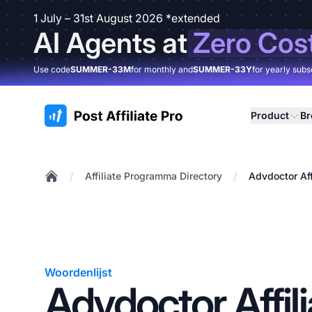
1 July – 31st August 2026 *extended
AI Agents at
Zero Cos
Use code
SUMMER-33M
for monthly and
SUMMER-33Y
for yearly subs
:site.title
Product
B
/
/
Affiliate Programma Directory
Advdoctor Aff
Home
Woordenlijst
Advdoctor Affili