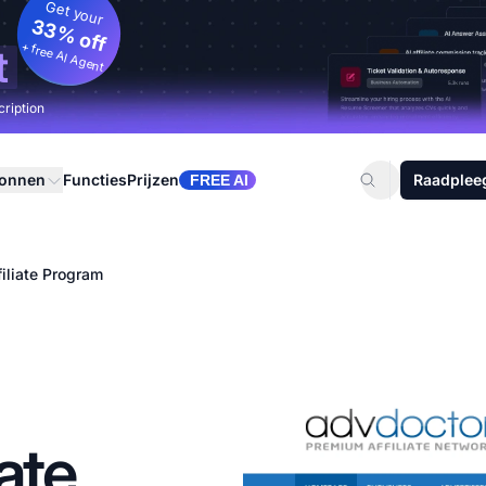
Get your
33% off
+ free AI Agent
t
cription
ronnen
Functies
Prijzen
Raadplee
FREE AI
iliate Program
ate