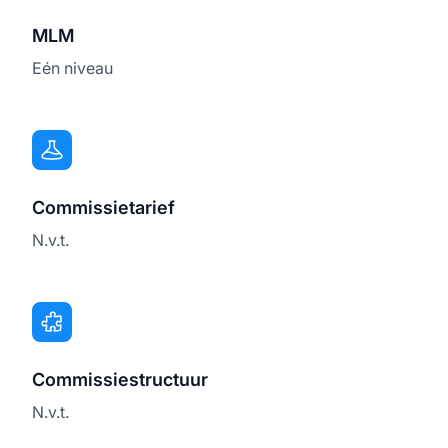
MLM
Eén niveau
Commissietarief
N.v.t.
Commissiestructuur
N.v.t.