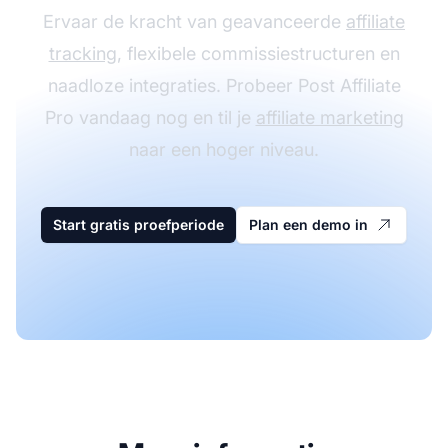
Ervaar de kracht van geavanceerde
affiliate
tracking
, flexibele commissiestructuren en
naadloze integraties. Probeer Post Affiliate
Pro vandaag nog en til je
affiliate marketing
naar een hoger niveau.
Start gratis proefperiode
Plan een demo in