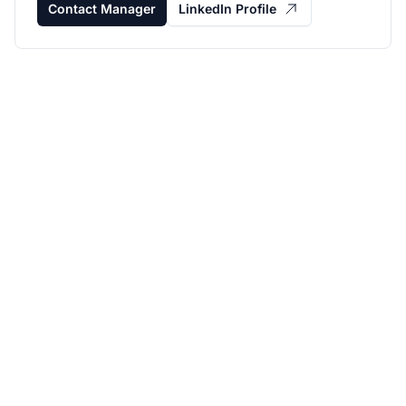
Contact Manager
LinkedIn Profile
Laat je affiliate
programma groeien
met Post Affiliate Pro