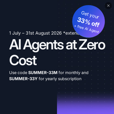
Get your
33% off
+ free AI Agent
1 July – 31st August 2026 *extended
AI Agents at Zero
Cost
Use code
SUMMER-33M
for monthly and
SUMMER-33Y
for yearly subscription