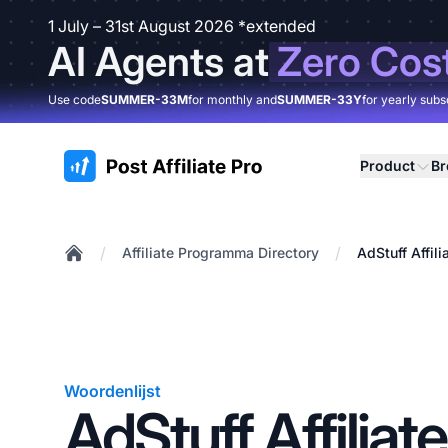
1 July – 31st August 2026 *extended
AI Agents at
Zero Cos
Use code
SUMMER-33M
for monthly and
SUMMER-33Y
for yearly subs
:site.title
Product
B
/
/
Affiliate Programma Directory
AdStuff Affil
Home
Woordenlijst
AdStuff Affiliate