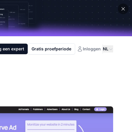
g een expert
Gratis proefperiode
Inloggen
NL