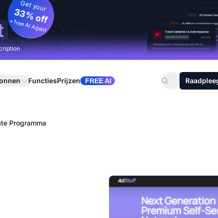
Get your
33% off
+ free AI Agent
t
cription
ronnen
Functies
Prijzen
Raadplee
FREE AI
iate Programma