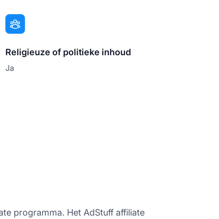
Religieuze of politieke inhoud
Ja
iate programma. Het AdStuff affiliate