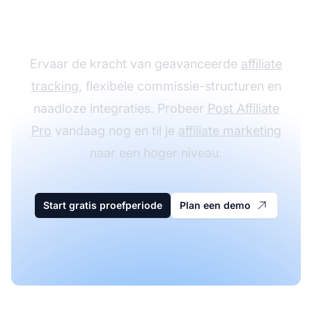
met Post Affiliate Pro
Ervaar de kracht van geavanceerde
affiliate
tracking
, flexibele commissie-structuren en
naadloze integraties. Probeer
Post Affiliate
Pro
vandaag nog en til je
affiliate marketing
naar een hoger niveau.
Start gratis proefperiode
Plan een demo