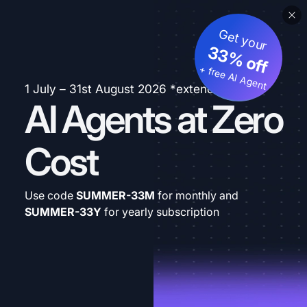
Get your
33% off
+ free AI Agent
1 July – 31st August 2026 *extended
AI Agents at Zero
Cost
Use code
SUMMER-33M
for monthly and
SUMMER-33Y
for yearly subscription