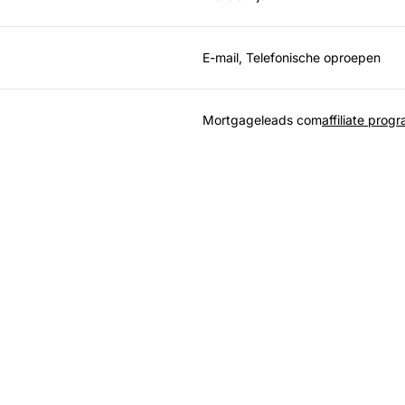
E-mail, Telefonische oproepen
Mortgageleads com
affiliate prog
eider in affiliate sof