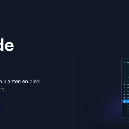
de
n klanten en bied
ro.