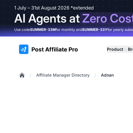
1 July – 31st August 2026 *extended
AI Agents at
Zero Cos
Use code
SUMMER-33M
for monthly and
SUMMER-33Y
for yearly subs
:site.title
Product
B
/
/
Affiliate Manager Directory
Adnan
Home