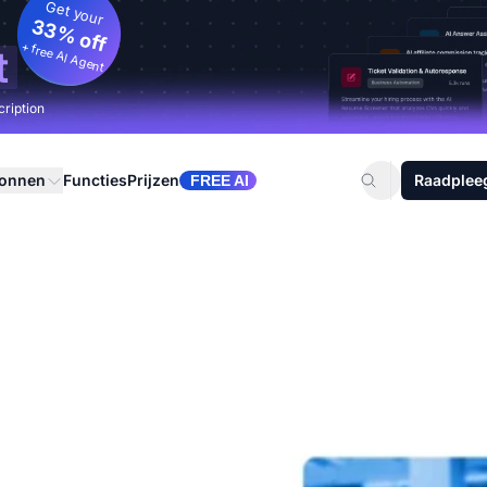
Get your
33% off
+ free AI Agent
t
cription
ronnen
Functies
Prijzen
Raadplee
FREE AI