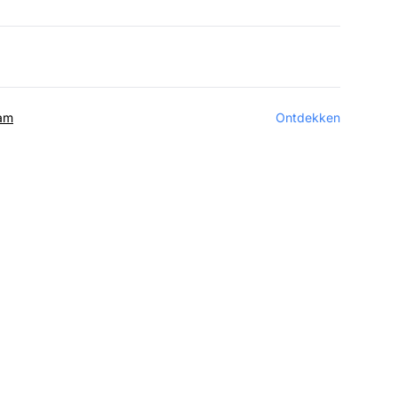
ram
Ontdekken
tware