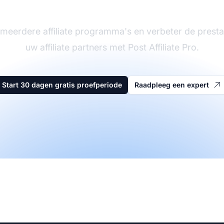
meerdere affiliate programma's en verbeter de presta
uw affiliate partners met Post Affiliate Pro.
Start 30 dagen gratis proefperiode
Raadpleeg een expert