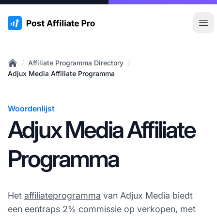
:site.title
Hoo
/
/
Affiliate Programma Directory
Home
Adjux Media Affiliate Programma
Woordenlijst
Adjux Media Affiliate
Programma
Het
affiliateprogramma
van Adjux Media biedt
een eentraps 2% commissie op verkopen, met