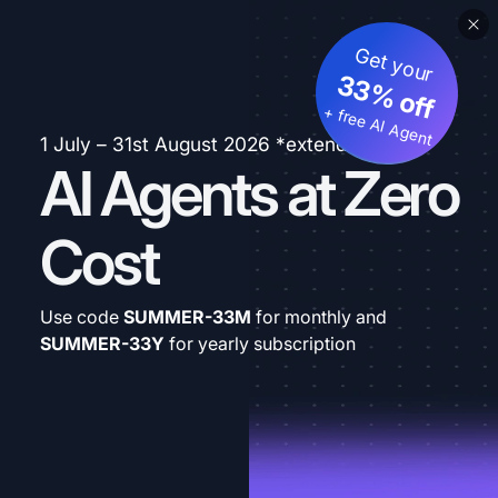
Get your
33% off
+ free AI Agent
1 July – 31st August 2026 *extended
AI Agents at Zero
Cost
Use code
SUMMER-33M
for monthly and
SUMMER-33Y
for yearly subscription