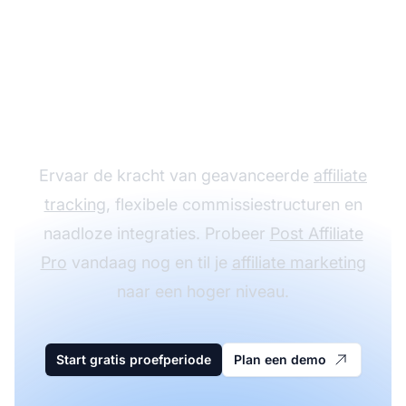
Laat je
affiliateprogramma
groeien met Post
Affiliate Pro
Ervaar de kracht van geavanceerde
affiliate
tracking
, flexibele commissiestructuren en
naadloze integraties. Probeer
Post Affiliate
Pro
vandaag nog en til je
affiliate marketing
naar een hoger niveau.
Start gratis proefperiode
Plan een demo