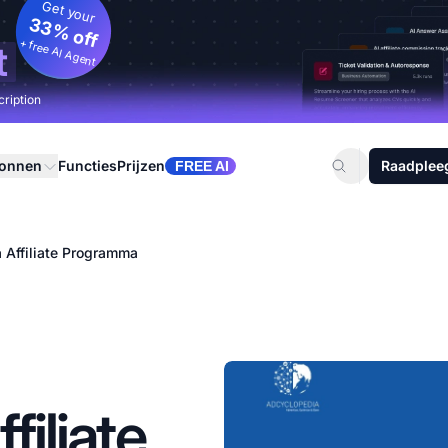
Get your
33% off
+ free AI Agent
t
cription
ronnen
Functies
Prijzen
Raadplee
FREE AI
 Affiliate Programma
filiate