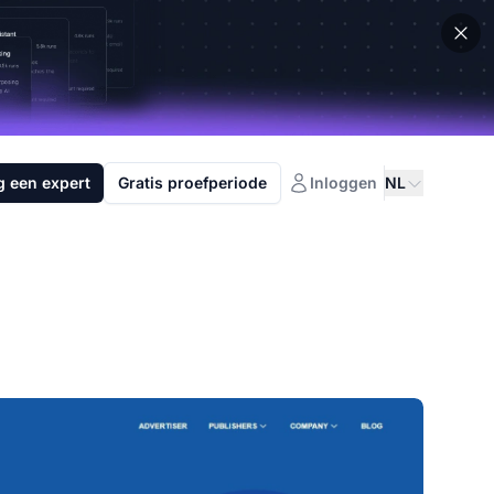
g een expert
Gratis proefperiode
Inloggen
NL