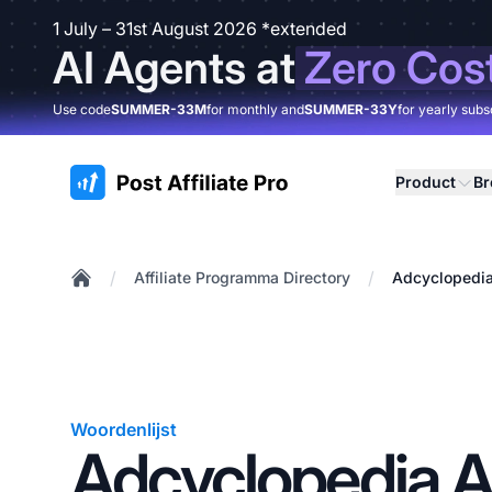
1 July – 31st August 2026 *extended
AI Agents at
Zero Cos
Use code
SUMMER-33M
for monthly and
SUMMER-33Y
for yearly subs
:site.title
Product
B
/
/
Affiliate Programma Directory
Adcyclopedia
Home
Woordenlijst
Adcyclopedia Af