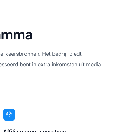
gramma
rkeersbronnen. Het bedrijf biedt
esseerd bent in extra inkomsten uit media
Affiliate programma type