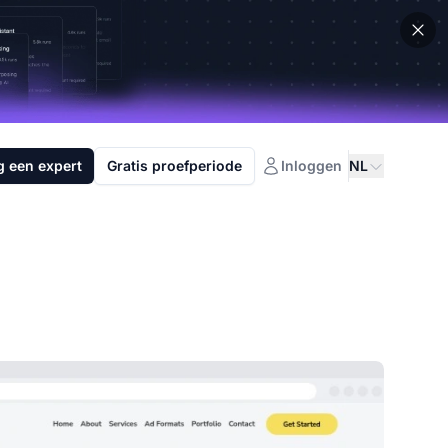
g een expert
Gratis proefperiode
Inloggen
NL