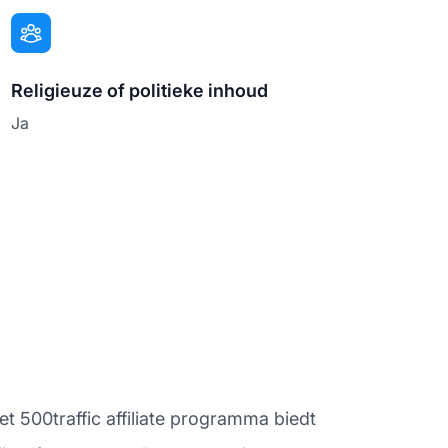
Religieuze of politieke inhoud
Ja
et 500traffic affiliate programma biedt