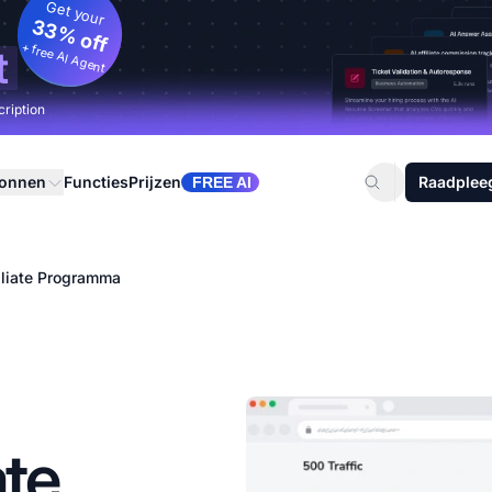
Get your
33% off
+ free AI Agent
t
cription
ronnen
Functies
Prijzen
Raadplee
FREE AI
filiate Programma
ate