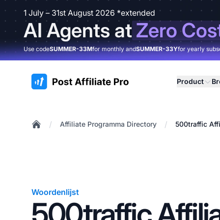
1 July – 31st August 2026 *extended
AI Agents at
Zero Cos
Use code
SUMMER-33M
for monthly and
SUMMER-33Y
for yearly subs
:site.title
Product
B
/
/
Affiliate Programma Directory
500traffic Af
Home
Woordenlijst
500traffic Affili