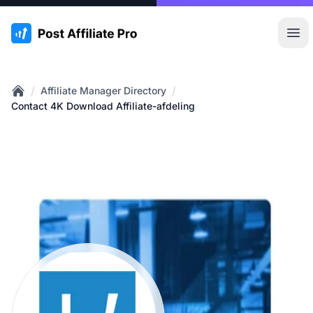
:site.title
Hoo
/
/
Affiliate Manager Directory
Home
Contact 4K Download Affiliate-afdeling