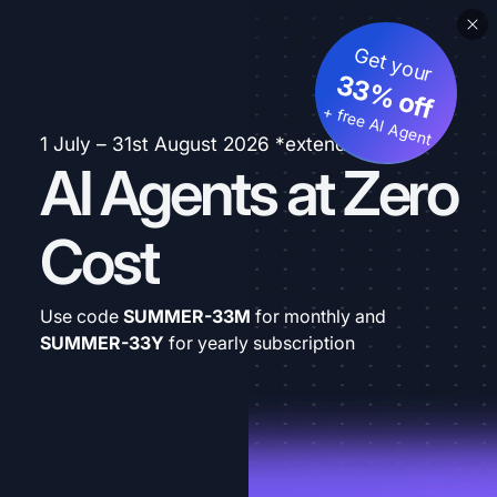
Get your
33% off
+ free AI Agent
1 July – 31st August 2026 *extended
AI Agents at Zero
Cost
Use code
SUMMER-33M
for monthly and
SUMMER-33Y
for yearly subscription