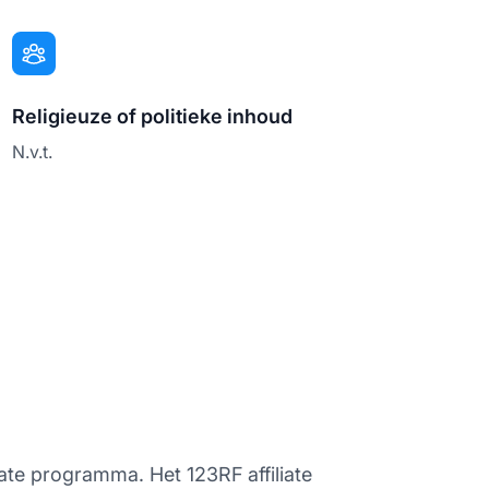
Religieuze of politieke inhoud
N.v.t.
iate programma. Het 123RF affiliate