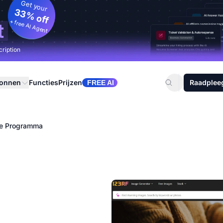
Get your
33% off
+ free AI Agent
t
cription
ronnen
Functies
Prijzen
Raadplee
FREE AI
ate Programma