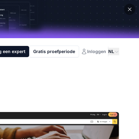
g een expert
Gratis proefperiode
Inloggen
NL