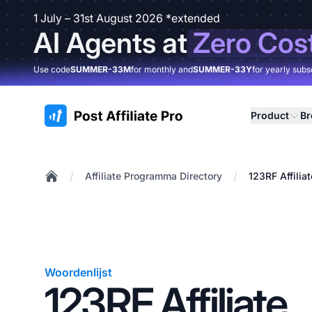
1 July – 31st August 2026 *extended
AI Agents at
Zero Cos
Use code
SUMMER-33M
for monthly and
SUMMER-33Y
for yearly subs
:site.title
Product
B
/
/
Affiliate Programma Directory
123RF Affili
Home
Woordenlijst
123RF Affiliate