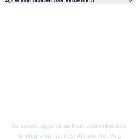
Aan de slag met Virtue
Mart-integratie
Vereenvoudig je Virtue Mart-webwinkel door
te integreren met Post Affiliate Pro. Volg