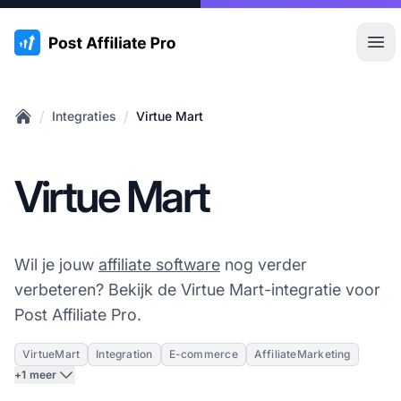
:site.title
Hoo
/
/
Integraties
Virtue Mart
Home
Virtue Mart
Wil je jouw
affiliate software
nog verder
verbeteren? Bekijk de Virtue Mart-integratie voor
Post Affiliate Pro.
VirtueMart
Integration
E-commerce
AffiliateMarketing
+1 meer