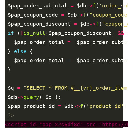
 $pap_order_subtotal 
=
 $db
->
f
(
'order_su
 $pap_coupon_code 
=
 $db
->
f
(
"coupon_code
 $pap_coupon_discount 
=
 $db
->
f
(
"coupon_
if
 (
!
is_null
($pap_coupon_discount) 
&&
 
   $pap_order_total 
=
  $pap_order_subto
 } 
else
   $pap_order_total 
=
 $q 
=
"SELECT * FROM #__{vm}_order_item
 $db
->
query
 $pap_product_id 
=
 $db
->
f
(
'product_id'
?>