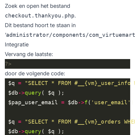
Zoek en open het bestand
checkout.thankyou.php
.
Dit bestand hoort te staan in
‘
administrator/components/com_virtuemar
Integratie
Vervang de laatste:
?>
door de volgende code:
 $q 
=
"SELECT * FROM #__{vm}_user_info 
 $db
->
query
 $pap_user_email 
=
 $db
->
f
(
'user_email'
 $q 
=
"SELECT * FROM #__{vm}_orders WHE
 $db
->
query