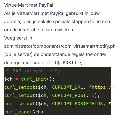
Virtue Mart met PayPal
Als je VirtueMart
met PayPal
gebruikt in jouw
Joomla, dien je enkele speciale stappen te nemen
om de integratie te laten werken.
Voeg eerst in
administrator/components/com_virtuemart/notify.p
(op je server) de onderstaande regels toe onder
de regel met code:
if ($_POST) {
/* PAP integratie */
$ch 
=
curl_init
curl_setopt
($ch, 
CURLOPT_URL
, 
"https://
curl_setopt
($ch, 
CURLOPT_POST
, 
1
curl_setopt
($ch, 
CURLOPT_POSTFIELDS
curl_exec