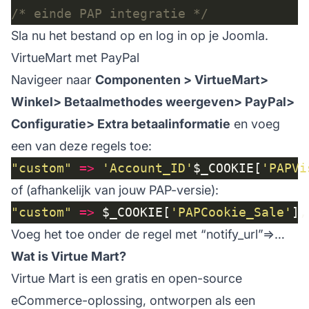
/* einde PAP integratie */
Sla nu het bestand op en log in op je Joomla.
VirtueMart met PayPal
Navigeer naar
Componenten > VirtueMart>
Winkel> Betaalmethodes weergeven> PayPal>
Configuratie> Extra betaalinformatie
en voeg
een van deze regels toe:
"custom"
=>
'Account_ID'
$_COOKIE[
'PAPVi
of (afhankelijk van jouw PAP-versie):
"custom"
=>
 $_COOKIE[
'PAPCookie_Sale'
],
Voeg het toe onder de regel met “notify_url”=>…
Wat is Virtue Mart?
Virtue Mart is een gratis en open-source
eCommerce-oplossing, ontworpen als een