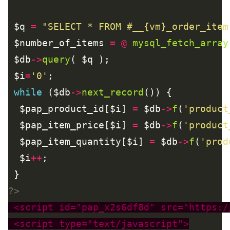
 $q 
=
"SELECT * FROM #__{vm}_order_item
 $number_of_items 
=
@
mysql_fetch_array
 $db
->
query
 $i
=
'0'
while
 ($db
->
next_record
  $pap_product_id[$i] 
=
 $db
->
f
(
'product
  $pap_item_price[$i] 
=
 $db
->
f
(
'product
  $pap_item_quantity[$i] 
=
 $db
->
f
(
'prod
  $i
++
?>