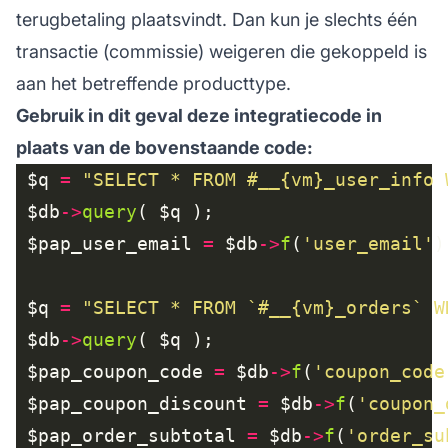
terugbetaling plaatsvindt. Dan kun je slechts één
transactie (commissie) weigeren die gekoppeld is
aan het betreffende producttype.
Gebruik in dit geval deze integratiecode in
plaats van de bovenstaande code:
 $q 
=
"SELECT * FROM #__{vm}_user_info 
 $db
->
query
 $pap_user_email 
=
 $db
->
f
(
'user_email'
 $q 
=
"SELECT * FROM `#__{vm}_orders` W
 $db
->
query
 $pap_coupon_code 
=
 $db
->
f
(
'coupon_code
 $pap_coupon_discount 
=
 $db
->
f
(
'coupon_
 $pap_order_subtotal 
=
 $db
->
f
(
'order_su