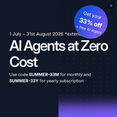
Get your
33% off
+ free AI Agent
1 July – 31st August 2026 *extended
AI Agents at Zero
Cost
Use code
SUMMER-33M
for monthly and
SUMMER-33Y
for yearly subscription