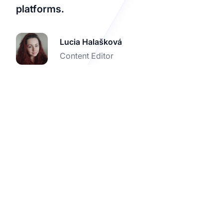
platforms.
Lucia Halašková
Content Editor
Begin met het tracken
van Teachable-
verkopen met Post