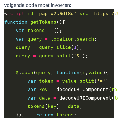
volgende code moet invoeren:
<
script
id
=
"pap_x2s6df8d"
src
=
"https://
function
getTokens
var
tokens
=
var
query
=
location
.
search
query
=
query
.
slice
(
1
query
=
query
.
split
(
'&'
$
.
each
(
query
, 
function
(
i
,
value
var
token
=
value
.
split
(
'='
var
key
=
 decodeURIComponent(
to
var
data
=
 decodeURIComponent(
t
tokens
[
key
] 
=
data
    });    
return
tokens