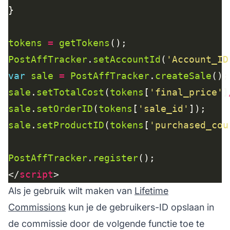
tokens
=
getTokens
PostAffTracker
.
setAccountId
(
'Account_ID
var
sale
=
PostAffTracker
.
createSale
sale
.
setTotalCost
(
tokens
[
'final_price'
]
sale
.
setOrderID
(
tokens
[
'sale_id'
sale
.
setProductID
(
tokens
[
'purchased_cou
PostAffTracker
.
register
</
script
Als je gebruik wilt maken van
Lifetime
Commissions
kun je de gebruikers-ID opslaan in
de commissie door de volgende functie toe te