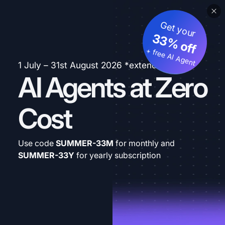
Get your
33% off
+ free AI Agent
1 July – 31st August 2026 *extended
AI Agents at Zero
Cost
Use code
SUMMER-33M
for monthly and
SUMMER-33Y
for yearly subscription