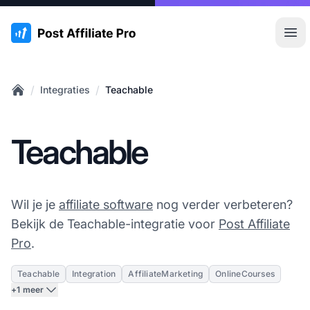
:site.title
Hoo
/
/
Integraties
Teachable
Home
Teachable
Wil je je
affiliate software
nog verder verbeteren?
Bekijk de Teachable-integratie voor
Post Affiliate
Pro
.
Teachable
Integration
AffiliateMarketing
OnlineCourses
+1 meer