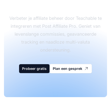
Affiliate Pro
Verbeter je affiliate beheer door Teachable te
integreren met Post Affiliate Pro. Geniet van
levenslange commissies, geavanceerde
tracking en naadloze multi-valuta
ondersteuning.
Probeer gratis
Plan een gesprek