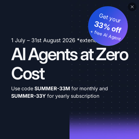
Get your
33% off
+ free AI Agent
1 July – 31st August 2026 *extended
AI Agents at Zero
Cost
Use code
SUMMER-33M
for monthly and
SUMMER-33Y
for yearly subscription