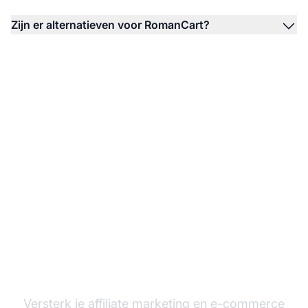
Zijn er alternatieven voor RomanCart?
Start je RomanCart-
integratie
Versterk je
affiliate marketing
en e-commerce