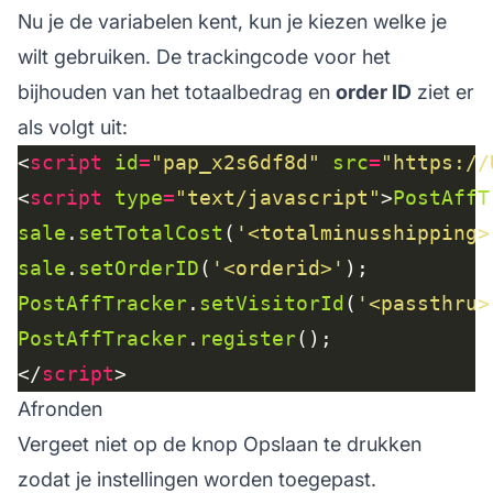
Nu je de variabelen kent, kun je kiezen welke je
wilt gebruiken. De trackingcode voor het
bijhouden van het totaalbedrag en
order ID
ziet er
als volgt uit:
<
script
id
=
"pap_x2s6df8d"
src
=
"https://
<
script
type
=
"text/javascript"
>
PostAffT
sale
.
setTotalCost
(
'<totalminusshipping>
sale
.
setOrderID
(
'<orderid>'
PostAffTracker
.
setVisitorId
(
'<passthru>
PostAffTracker
.
register
</
script
Afronden
Vergeet niet op de knop Opslaan te drukken
zodat je instellingen worden toegepast.