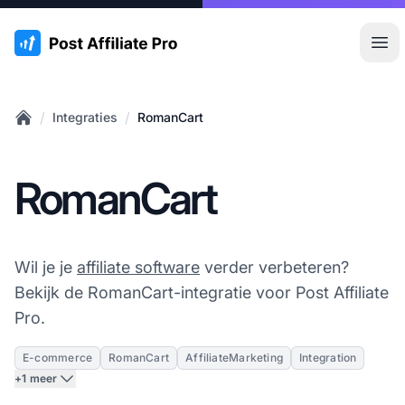
:site.title
Hoo
/
/
Integraties
RomanCart
Home
RomanCart
Wil je je
affiliate software
verder verbeteren?
Bekijk de RomanCart-integratie voor Post Affiliate
Pro.
E-commerce
RomanCart
AffiliateMarketing
Integration
+1 meer