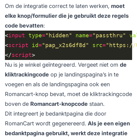
Om de integratie correct te laten werken,
moet
elke knop/formulier die je gebruikt deze regels
code bevatten
:
<
input
type
=
"hidden"
name
=
"passthru"
va
<
script
id
=
"pap_x2s6df8d"
src
=
"https://
</
script
Nu is je winkel geïntegreerd. Vergeet niet om
de
kliktrackingcode
op je landingspagina’s in te
voegen en als de landingspagina ook een
Romancart-knop bevat, moet de kliktrackingcode
boven de
Romancart-knopcode
staan.
Dit integreert je bedanktpagina die door
RomanCart wordt gegenereerd.
Als je een eigen
bedanktpagina gebruikt, werkt deze integratie