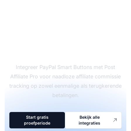
Verhoog je affiliate
betalingen met PayPal
Smart Buttons
Integreer PayPal Smart Buttons met Post
Affiliate Pro voor naadloze affiliate commissie
tracking op zowel eenmalige als terugkerende
betalingen.
Start gratis
Bekijk alle
proefperiode
integraties