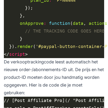
plan_id
:
'P-NNNNN'
onApprove
:
function
(
data
, 
actions
  }).
render
(
'#paypal-button-container-P
</
script
De verkooptrackingcode leest automatisch het
nieuwe order-/abonnements-ID uit. De prijs en het
product-ID moeten door jou handmatig worden
opgegeven. Hier is de code die je moet
gebruiken:
// [Post Affiliate Pro](/ "Post Affilia