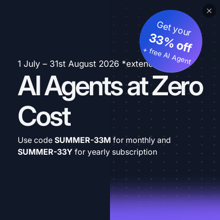
Get your
33% off
+ free AI Agent
1 July – 31st August 2026 *extended
AI Agents at Zero
Cost
Use code
SUMMER-33M
for monthly and
SUMMER-33Y
for yearly subscription