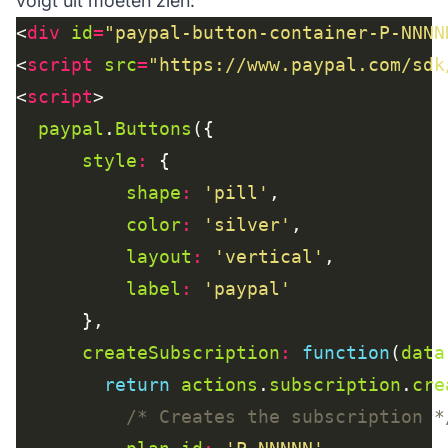
volgt uit moeten zien:
<
div
id
=
"paypal-button-container-P-NNNN
<
script
src
=
"https://www.paypal.com/sdk
<
script
paypal
.
Buttons
style
:
shape
:
'pill'
color
:
'silver'
layout
:
'vertical'
label
:
'paypal'
createSubscription
:
function
(
data
return
actions
.
subscription
.
cre
/* Creates the subscription *