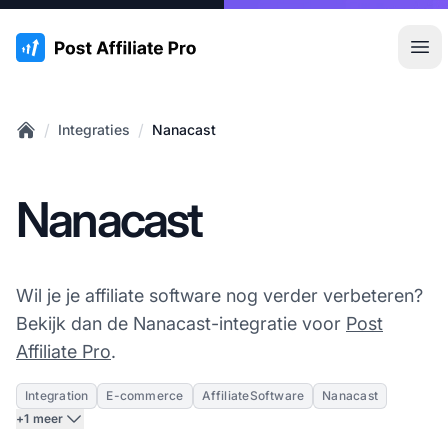
:site.title
Hoo
/
/
Integraties
Nanacast
Home
Nanacast
Wil je je affiliate software nog verder verbeteren?
Bekijk dan de Nanacast-integratie voor
Post
Affiliate Pro
.
Integration
E-commerce
AffiliateSoftware
Nanacast
+1 meer