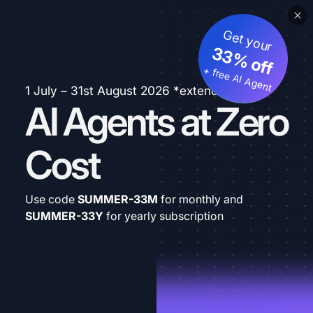
Get your
33% off
+ free AI Agent
1 July – 31st August 2026 *extended
AI Agents at Zero
Cost
Use code
SUMMER-33M
for monthly and
SUMMER-33Y
for yearly subscription