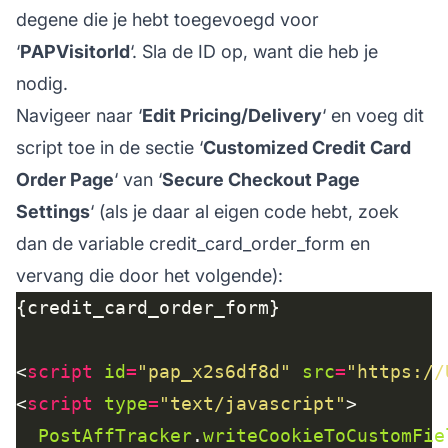
degene die je hebt toegevoegd voor
‘
PAPVisitorId
‘. Sla de ID op, want die heb je
nodig.
Navigeer naar ‘
Edit Pricing/Delivery
‘ en voeg dit
script toe in de sectie ‘
Customized Credit Card
Order Page
‘ van ‘
Secure Checkout Page
Settings
‘ (als je daar al eigen code hebt, zoek
dan de variable credit_card_order_form en
vervang die door het volgende):
<
script
id
=
"pap_x2s6df8d"
src
=
"https://
<
script
type
=
"text/javascript"
PostAffTracker
.
writeCookieToCustomFie