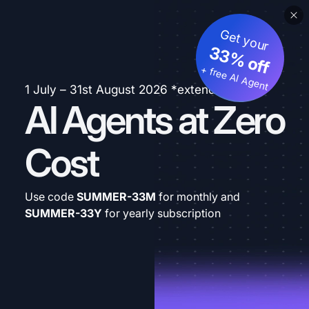
Get your
33% off
+ free AI Agent
1 July – 31st August 2026 *extended
AI Agents at Zero
Cost
Use code
SUMMER-33M
for monthly and
SUMMER-33Y
for yearly subscription