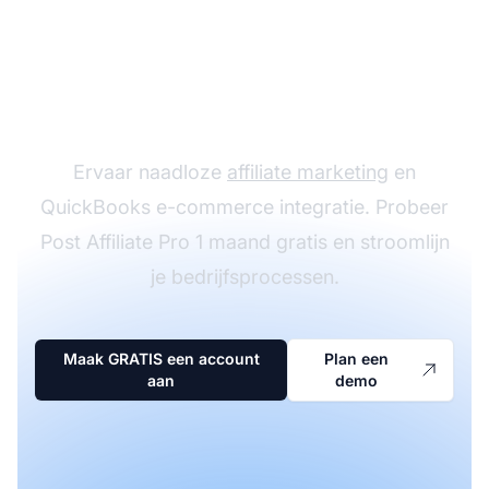
Start je gratis
proefperiode met Post
Affiliate Pro
Ervaar naadloze
affiliate marketing
en
QuickBooks e-commerce integratie. Probeer
Post Affiliate Pro 1 maand gratis en stroomlijn
je bedrijfsprocessen.
Maak GRATIS een account
Plan een
aan
demo