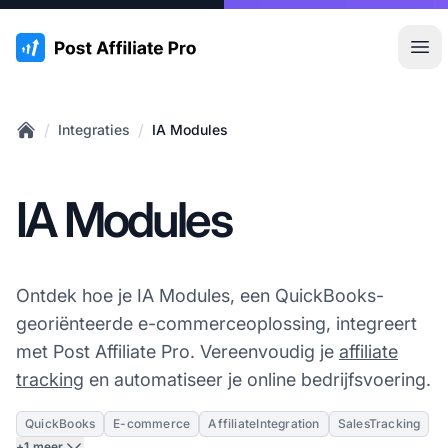
:site.title
Hoo
/
/
Integraties
IA Modules
Home
IA Modules
Ontdek hoe je IA Modules, een QuickBooks-
georiënteerde e-commerceoplossing, integreert
met Post Affiliate Pro. Vereenvoudig je
affiliate
tracking
en automatiseer je online bedrijfsvoering.
QuickBooks
E-commerce
AffiliateIntegration
SalesTracking
+1 meer