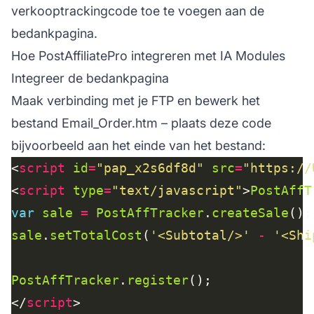
verkooptrackingcode toe te voegen aan de
bedankpagina.
Hoe PostAffiliatePro integreren met IA Modules
Integreer de bedankpagina
Maak verbinding met je FTP en bewerk het
bestand Email_Order.htm – plaats deze code
bijvoorbeeld aan het einde van het bestand:
<
script
id
=
"pap_x2s6df8d"
src
=
"https://
<
script
type
=
"text/javascript"
>
PostAffT
var
sale
=
PostAffTracker
.
createSale
sale
.
setTotalCost
(
'<Subtotal/>'
-
'<Shi
PostAffTracker
.
register
</
script