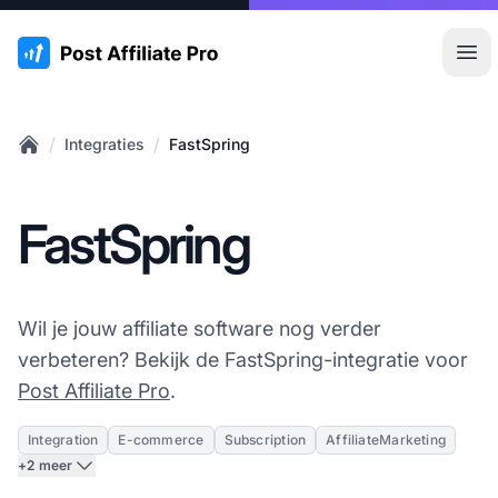
:site.title
Hoo
/
/
Integraties
FastSpring
Home
FastSpring
Wil je jouw affiliate software nog verder
verbeteren? Bekijk de FastSpring-integratie voor
Post Affiliate Pro
.
Integration
E-commerce
Subscription
AffiliateMarketing
+2 meer