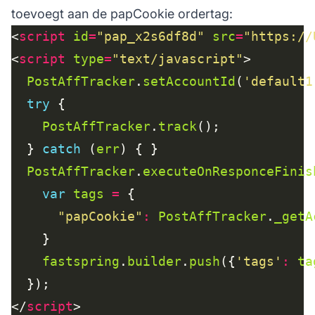
toevoegt aan de papCookie ordertag:
<
script
id
=
"pap_x2s6df8d"
src
=
"https://
<
script
type
=
"text/javascript"
PostAffTracker
.
setAccountId
(
'default1
try
PostAffTracker
.
track
  } 
catch
 (
err
PostAffTracker
.
executeOnResponceFinis
var
tags
=
"papCookie"
:
PostAffTracker
.
_getA
fastspring
.
builder
.
push
({
'tags'
:
ta
</
script