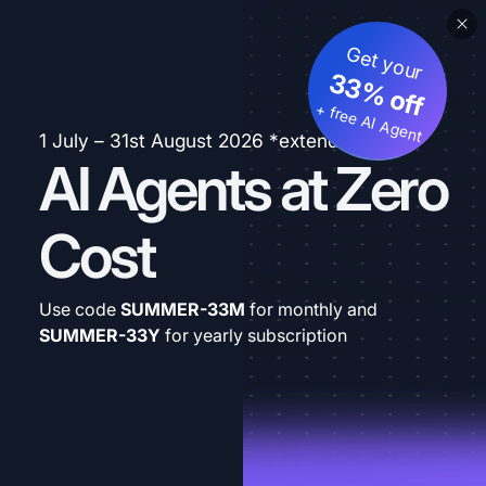
Get your
33% off
+ free AI Agent
1 July – 31st August 2026 *extended
AI Agents at Zero
Cost
Use code
SUMMER-33M
for monthly and
SUMMER-33Y
for yearly subscription