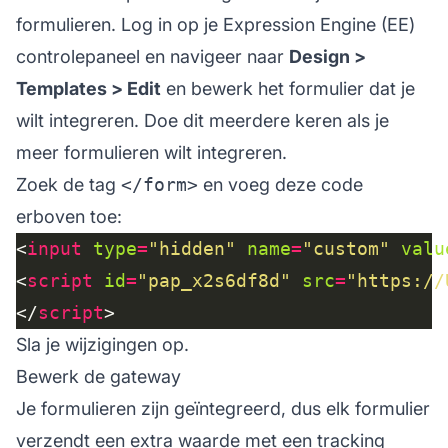
formulieren. Log in op je Expression Engine (EE)
controlepaneel en navigeer naar
Design >
Templates > Edit
en bewerk het formulier dat je
wilt integreren. Doe dit meerdere keren als je
meer formulieren wilt integreren.
Zoek de tag
</form>
en voeg deze code
erboven toe:
<
input
type
=
"hidden"
name
=
"custom"
valu
<
script
id
=
"pap_x2s6df8d"
src
=
"https://
</
script
Sla je wijzigingen op.
Bewerk de gateway
Je formulieren zijn geïntegreerd, dus elk formulier
verzendt een extra
waarde met
een tracking