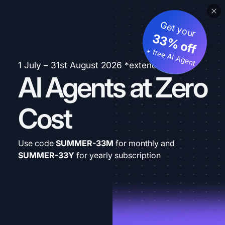
Get your
33% off
+ free AI Agent
1 July – 31st August 2026 *extended
AI Agents at Zero
Cost
Use code
SUMMER-33M
for monthly and
SUMMER-33Y
for yearly subscription