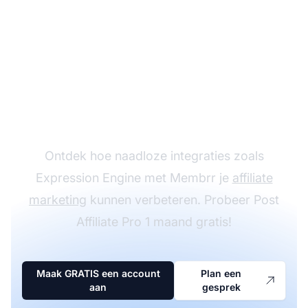
Begin je gratis
proefperiode met Post
Affiliate Pro
Ontdek hoe naadloze integraties zoals
Expression Engine met Membrr je
affiliate
marketing
kunnen verbeteren. Probeer Post
Affiliate Pro 1 maand gratis!
Maak GRATIS een account
Plan een
aan
gesprek