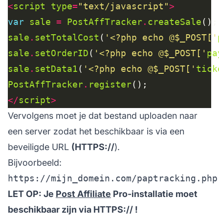
<
script
type
=
"text/javascript"
>
var
sale
=
PostAffTracker
.
createSale
sale
.
setTotalCost
(
'<?php echo @$_POST['
sale
.
setOrderID
(
'<?php echo @$_POST['
pa
sale
.
setData1
(
'<?php echo @$_POST['
tick
PostAffTracker
.
register
</
script
>
Vervolgens moet je dat bestand uploaden naar
een server zodat het beschikbaar is via een
beveiligde URL
(HTTPS://
).
Bijvoorbeeld:
https://mijn_domein.com/paptracking.php
LET OP: Je
Post Affiliate
Pro-installatie moet
beschikbaar zijn via HTTPS:// !