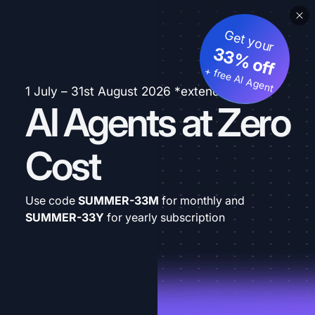
Get your
33% off
+ free AI Agent
1 July – 31st August 2026 *extended
AI Agents at Zero
Cost
Use code
SUMMER-33M
for monthly and
SUMMER-33Y
for yearly subscription