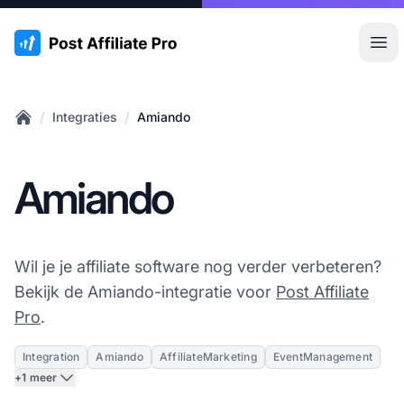
:site.title
Hoo
/
/
Integraties
Amiando
Home
Amiando
Wil je je affiliate software nog verder verbeteren?
Bekijk de Amiando-integratie voor
Post Affiliate
Pro
.
Integration
Amiando
AffiliateMarketing
EventManagement
+1 meer