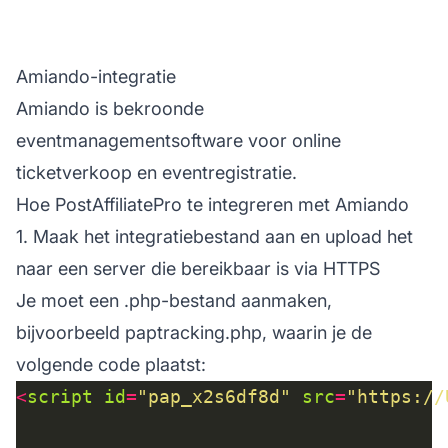
Amiando-integratie
Amiando is bekroonde
eventmanagementsoftware voor online
ticketverkoop en eventregistratie.
Hoe PostAffiliatePro te integreren met Amiando
1. Maak het integratiebestand aan en upload het
naar een server die bereikbaar is via HTTPS
Je moet een .php-bestand aanmaken,
bijvoorbeeld paptracking.php, waarin je de
volgende code plaatst:
<
script
id
=
"pap_x2s6df8d"
src
=
"https://