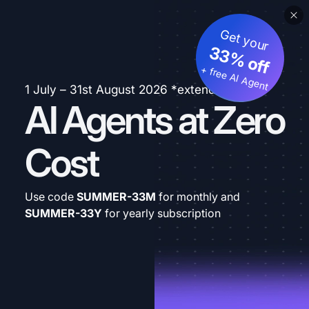
Get your
33% off
+ free AI Agent
1 July – 31st August 2026 *extended
AI Agents at Zero
Cost
Use code
SUMMER-33M
for monthly and
SUMMER-33Y
for yearly subscription