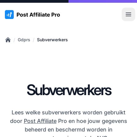
:site.title
Hoo
/
/
Gdprs
Subverwerkers
Home
Subverwerkers
Lees welke subverwerkers worden gebruikt
door
Post Affiliate
Pro en hoe jouw gegevens
beheerd en beschermd worden in