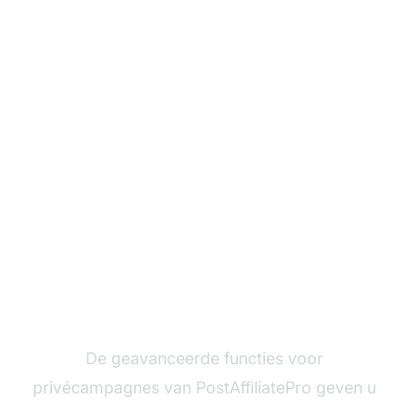
Klaar om hoog
converterende
privécampagnes te
lanceren?
De geavanceerde functies voor
privécampagnes van PostAffiliatePro geven u