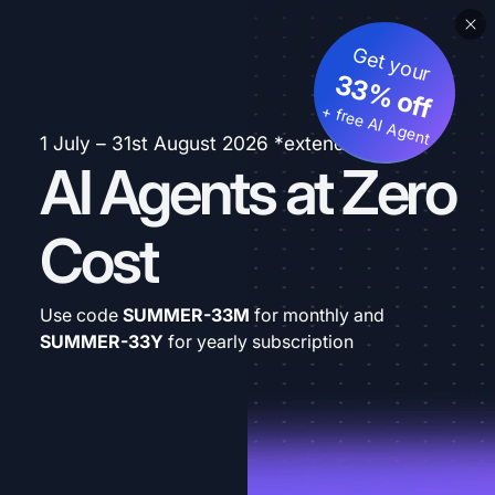
Get your
33% off
+ free AI Agent
1 July – 31st August 2026 *extended
AI Agents at Zero
Cost
Use code
SUMMER-33M
for monthly and
SUMMER-33Y
for yearly subscription