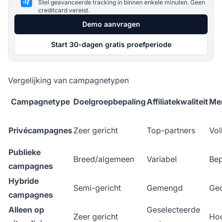
Stel geavanceerde tracking in binnen enkele minuten. Geen
creditcard vereist.
Demo aanvragen
Start 30-dagen gratis proefperiode
Vergelijking van campagnetypen
Campagnetype
Doelgroepbepaling
Affiliatekwaliteit
Mer
Privécampagnes
Zeer gericht
Top-partners
Vol
Publieke
Breed/algemeen
Variabel
Bep
campagnes
Hybride
Semi-gericht
Gemengd
Ged
campagnes
Alleen op
Geselecteerde
Zeer gericht
Ho