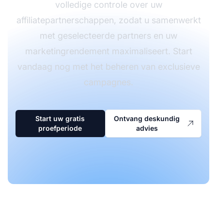
volledige controle over uw
affiliatepartnerschappen, zodat u samenwerkt
met geselecteerde partners en uw
marketingrendement maximaliseert. Start
vandaag nog met het beheren van exclusieve
campagnes.
Start uw gratis
Ontvang deskundig
proefperiode
advies