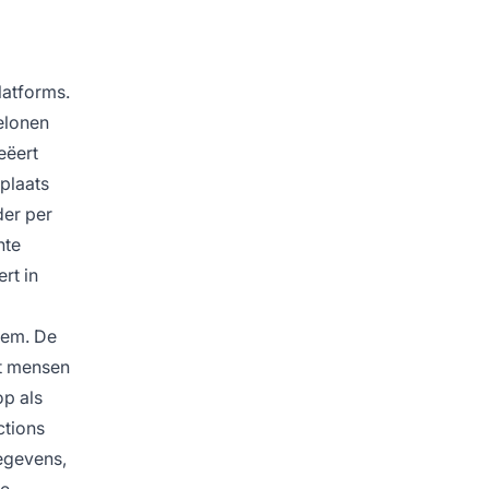
latforms.
elonen
eëert
 plaats
der per
hte
rt in
eem. De
at mensen
op als
ctions
gegevens,
te