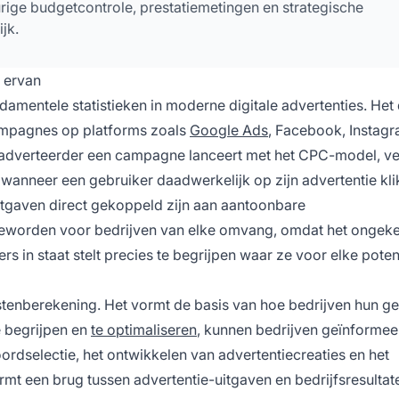
urige budgetcontrole, prestatiemetingen en strategische
jk.
g ervan
mentele statistieken in moderne digitale advertenties. Het 
ampagnes op platforms zoals
Google Ads
, Facebook, Instag
 adverteerder een campagne lanceert met het CPC-model, ve
n wanneer een gebruiker daadwerkelijk op zijn advertentie klik
uitgaven direct gekoppeld zijn aan aantoonbare
geworden voor bedrijven van elke omvang, omdat het ongek
rs in staat stelt precies te begrijpen waar ze voor elke poten
stenberekening. Het vormt de basis van hoe bedrijven hun g
e begrijpen en
te optimaliseren
, kunnen bedrijven geïnforme
dselectie, het ontwikkelen van advertentiecreaties en het
rmt een brug tussen advertentie-uitgaven en bedrijfsresultat