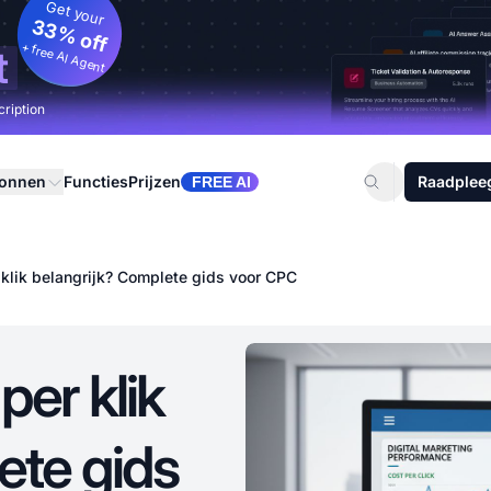
Get your
33% off
+ free AI Agent
t
cription
ronnen
Functies
Prijzen
Raadplee
FREE AI
klik belangrijk? Complete gids voor CPC
er klik
ete gids