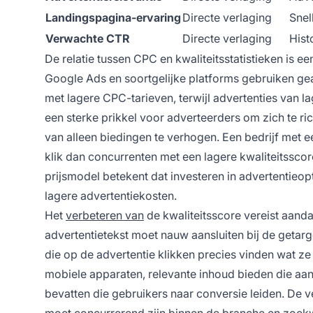
Landingspagina-ervaring
Directe verlaging
Snel
Verwachte CTR
Directe verlaging
Hist
De relatie tussen CPC en kwaliteitsstatistieken is 
Google Ads en soortgelijke platforms gebruiken ge
met lagere CPC-tarieven, terwijl advertenties van la
een sterke prikkel voor adverteerders om zich te ric
van alleen biedingen te verhogen. Een bedrijf met 
klik dan concurrenten met een lagere kwaliteitsscore
prijsmodel betekent dat investeren in advertentieopt
lagere advertentiekosten.
Het
verbeteren van
de kwaliteitsscore vereist aan
advertentietekst moet nauw aansluiten bij de geta
die op de advertentie klikken precies vinden wat z
mobiele apparaten, relevante inhoud bieden die aansl
bevatten die gebruikers naar conversie leiden. De 
moet concurrerend zijn binnen de branche en zoekw