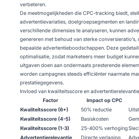
verbeteren.
De meetmogelijkheden die CPC-tracking biedt, stell
advertentievariaties, doelgroepsegmenten en landi
verschillende dimensies te analyseren, kunnen ad
genereren met behoud van sterke conversieratio’s,
bepaalde advertentieboodschappen. Deze gedetaill
optimalisatie, zodat marketeers meer budget kunn
uitgaven doen aan ondermaats presterende element
worden campagnes steeds efficiënter naarmate mark
prestatiegegevens.
Invloed van kwaliteitsscore en advertentierelevanti
Factor
Impact op CPC
Kwaliteitsscore (6+)
50% reductie
Uits
Kwaliteitsscore (4-5)
Basiskosten
Gemi
Kwaliteitsscore (1-3)
25-400% verhoging
Slec
Advertentierelevantie
Directe verlaging
Adve