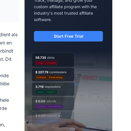
Track, manage, and grow your
custom affiliate program with the
industry's most trusted affiliate
software.
dient als
Start Free Trial
ram en
rbindt
t. Dit
ende
tiële
ehele
erde
en,