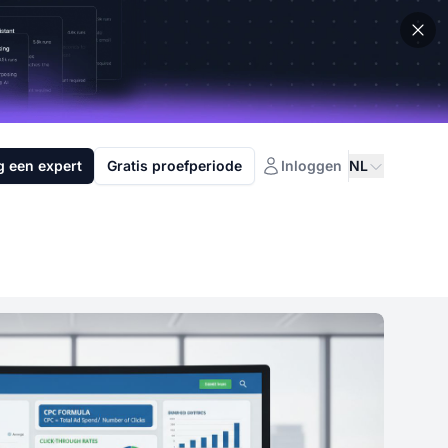
g een expert
Gratis proefperiode
Inloggen
NL