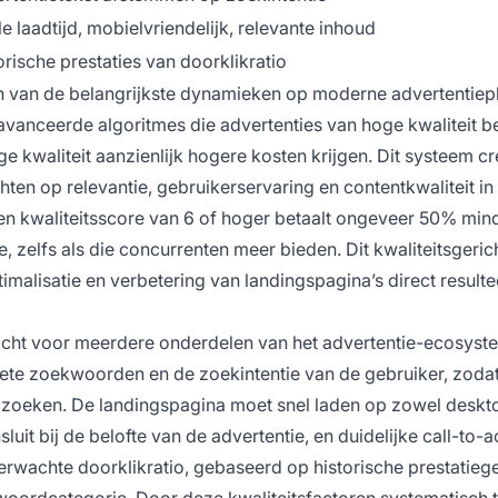
le laadtijd, mobielvriendelijk, relevante inhoud
orische prestaties van doorklikratio
een van de belangrijkste dynamieken op moderne advertentiep
avanceerde algoritmes die advertenties van hoge kwaliteit b
ge kwaliteit aanzienlijk hogere kosten krijgen. Dit systeem cr
hten op relevantie, gebruikerservaring en contentkwaliteit in
een kwaliteitsscore van 6 of hoger betaalt ongeveer 50% min
, zelfs als die concurrenten meer bieden. Dit kwaliteitsgeric
imalisatie en verbetering van landingspagina’s direct resultee
dacht voor meerdere onderdelen van het advertentie-ecosyst
rgete zoekwoorden en de zoekintentie van de gebruiker, zod
e zoeken. De landingspagina moet snel laden op zowel deskt
uit bij de belofte van de advertentie, en duidelijke call-to-a
verwachte doorklikratio, gebaseerd op historische prestatie
oordcategorie. Door deze kwaliteitsfactoren systematisch 