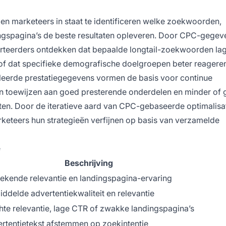
en marketeers in staat te identificeren welke zoekwoorden,
ngspagina’s de beste resultaten opleveren. Door CPC-gegev
verteerders ontdekken dat bepaalde longtail-zoekwoorden l
 of dat specifieke demografische doelgroepen beter reagere
eerde prestatiegegevens vormen de basis voor continue
en toewijzen aan goed presterende onderdelen en minder of 
en. Door de iteratieve aard van CPC-gebaseerde optimalisa
eteers hun strategieën verfijnen op basis van verzamelde
e
Beschrijving
tekende relevantie en landingspagina-ervaring
ddelde advertentiekwaliteit en relevantie
hte relevantie, lage CTR of zwakke landingspagina’s
rtentietekst afstemmen op zoekintentie