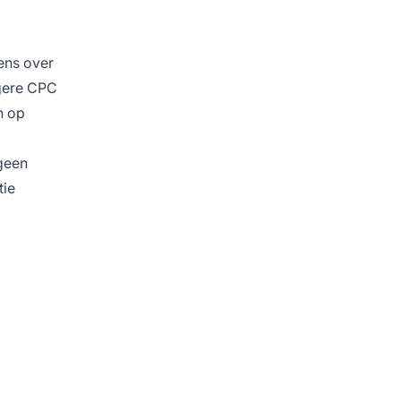
ens over
agere CPC
n op
geen
tie