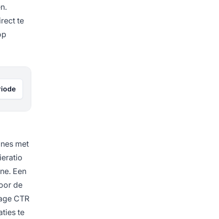
n.
rect te
op
riode
gnes met
ieratio
gne. Een
oor de
lage CTR
ties te