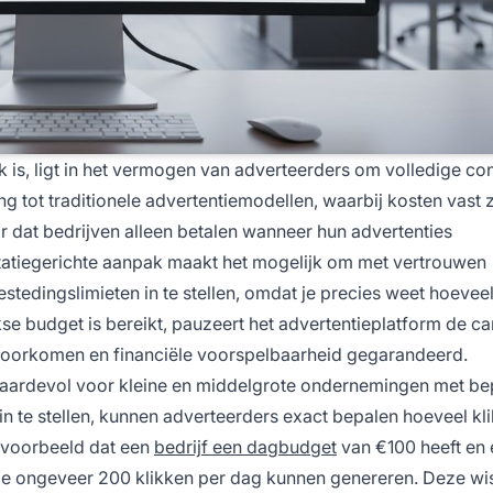
k is, ligt in het vermogen van adverteerders om volledige con
g tot traditionele advertentiemodellen, waarbij kosten vast z
 dat bedrijven alleen betalen wanneer hun advertenties
tatiegerichte aanpak maakt het mogelijk om met vertrouwen
edingslimieten in te stellen, omdat je precies weet hoeveel
jkse budget is bereikt, pauzeert het advertentieplatform de 
voorkomen en financiële voorspelbaarheid gegarandeerd.
aardevol voor kleine en middelgrote ondernemingen met be
te stellen, kunnen adverteerders exact bepalen hoeveel kl
ijvoorbeeld dat een
bedrijf een dagbudget
van €100 heeft en
 ze ongeveer 200 klikken per dag kunnen genereren. Deze w