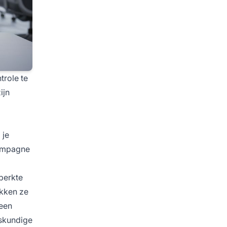
trole te
ijn
 je
campagne
perkte
ikken ze
 een
iskundige