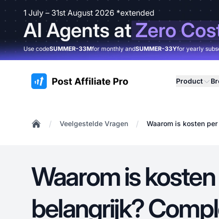
1 July – 31st August 2026 *extended
AI Agents at
Zero Cos
Use code
SUMMER-33M
for monthly and
SUMMER-33Y
for yearly subs
:site.title
Product
B
/
/
Veelgestelde Vragen
Waarom is kosten per 
Home
Waarom is kosten p
belangrijk? Compl