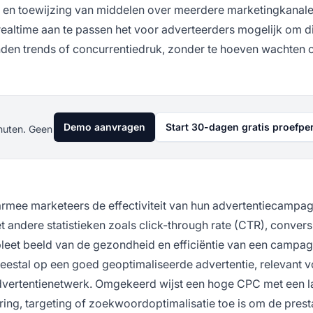
ng en toewijzing van middelen over meerdere marketingkanale
altime aan te passen het voor adverteerders mogelijk om di
en trends of concurrentiedruk, zonder te hoeven wachten 
Demo aanvragen
Start 30-dagen gratis proefpe
nuten. Geen
aarmee marketeers de effectiviteit van hun advertentiecampa
 andere statistieken zoals click-through rate (CTR), convers
pleet beeld van de gezondheid en efficiëntie van een campa
stal op een goed geoptimaliseerde advertentie, relevant v
advertentienetwerk. Omgekeerd wijst een hoge CPC met een 
uring, targeting of zoekwoordoptimalisatie toe is om de presta