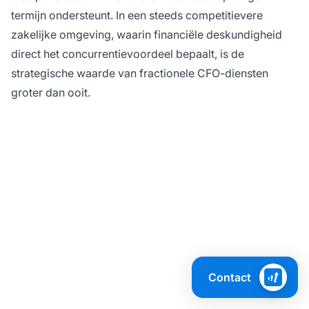
termijn ondersteunt. In een steeds competitievere
zakelijke omgeving, waarin financiële deskundigheid
direct het concurrentievoordeel bepaalt, is de
strategische waarde van fractionele CFO-diensten
groter dan ooit.
Transformeer uw
financiële leiderschap
Contact
met de Fractionele