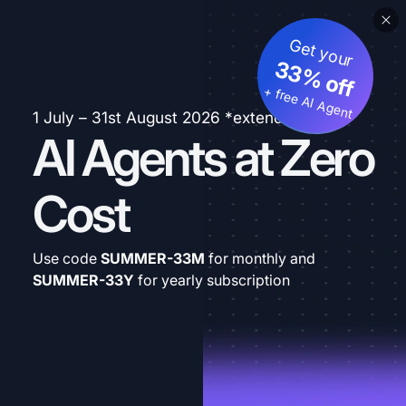
Get your
33% off
+ free AI Agent
1 July – 31st August 2026 *extended
AI Agents at Zero
Cost
Use code
SUMMER-33M
for monthly and
SUMMER-33Y
for yearly subscription