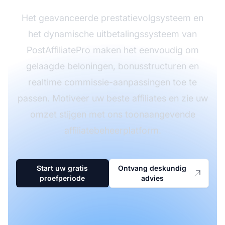
Het geavanceerde prestatievolgsysteem en
het dynamische uitbetalingssysteem van
PostAffiliatePro maken het eenvoudig om
gelaagde beloningen, bonusstructuren en
realtime commissie-aanpassingen toe te
passen. Motiveer uw beste affiliates en zie uw
omzet stijgen met ons toonaangevende
affiliatebeheerplatform.
Start uw gratis
Ontvang deskundig
proefperiode
advies