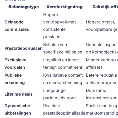
Beloningstype
Versterkt gedrag
Zakelijk eff
Hogere
Gelaagde
verkoopvolumes,
Hogere omzet,
commissies
consistente
voorspelbare gr
prestaties
Behalen van
Gerichte inspan
Prestatiebonussen
specifieke mijlpalen
op kernobjectie
Exclusieve
Loyaliteit en lange
Minder verloop 
voordelen
termijn commitment
affiliates
Publieke
Kwalitatieve content
Betere reputatie
erkenning
en merkafstemming
affiliateprogra
Langdurige
Duurzame
Lifetime deals
partnerschappen
inkomstenstrom
Dynamische
Realtime
Snelle reactie o
uitbetalingen
prestatieoptimalisatie
marktomstandi