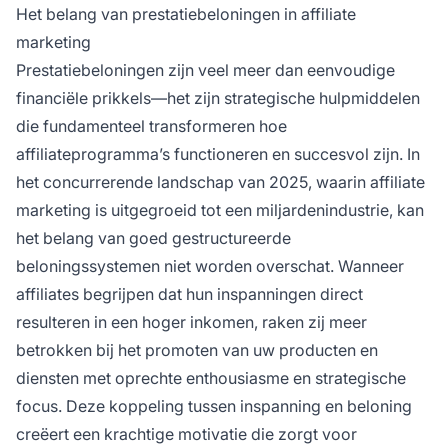
af op de bedrijfsdoelstellingen. Topaffiliates
Het belang van prestatiebeloningen in affiliate
die de meeste leads en betrokkenheid
marketing
genereren verdienen erkenning via hogere
Prestatiebeloningen zijn veel meer dan eenvoudige
commissies en exclusieve incentives, wat
financiële prikkels—het zijn strategische hulpmiddelen
uiteindelijk zorgt voor duurzame bedrijfsgroei.
die fundamenteel transformeren hoe
affiliateprogramma’s functioneren en succesvol zijn. In
het concurrerende landschap van 2025, waarin affiliate
marketing is uitgegroeid tot een miljardenindustrie, kan
het belang van goed gestructureerde
beloningssystemen niet worden overschat. Wanneer
affiliates begrijpen dat hun inspanningen direct
resulteren in een hoger inkomen, raken zij meer
betrokken bij het promoten van uw producten en
diensten met oprechte enthousiasme en strategische
focus. Deze koppeling tussen inspanning en beloning
creëert een krachtige motivatie die zorgt voor