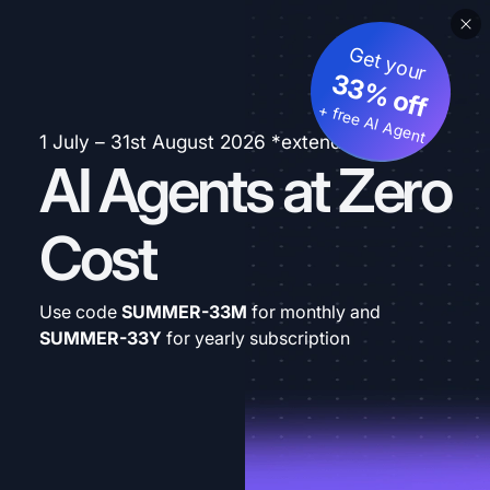
Get your
33% off
+ free AI Agent
1 July – 31st August 2026 *extended
AI Agents at Zero
Cost
Use code
SUMMER-33M
for monthly and
SUMMER-33Y
for yearly subscription