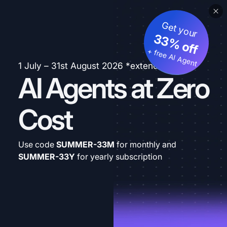
Get your
33% off
+ free AI Agent
1 July – 31st August 2026 *extended
AI Agents at Zero
Cost
Use code
SUMMER-33M
for monthly and
SUMMER-33Y
for yearly subscription