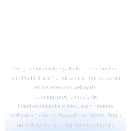
Bouw Vandaag Nog Uw
Effectieve Gelaagde
Loyaliteitsprogramma
De geavanceerde loyaliteitsbeheerfuncties
van PostAffiliatePro helpen u bij het opzetten
en beheren van gelaagde
beloningsprogramma’s die
klantbetrokkenheid stimuleren, retentie
verhogen en de klantwaarde vergroten. Begin
nu met het belonen van uw meest loyale