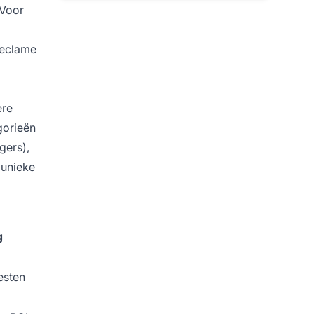
 Voor
reclame
ere
gorieën
gers),
 unieke
g
esten