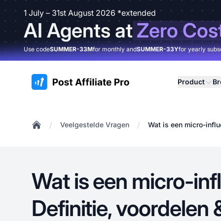
1 July – 31st August 2026 *extended
AI Agents at
Zero Cos
Use code
SUMMER-33M
for monthly and
SUMMER-33Y
for yearly subs
:site.title
Product
B
/
/
Veelgestelde Vragen
Wat is een micro-influ
Home
Wat is een micro-in
Definitie, voordelen 