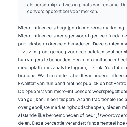
als persoonlijk advies in plaats van reclame. Di
conversiepotentieel voor merken.
Micro-influencers begrijpen in moderne marketing
Micro-influencers vertegenwoordigen een fundamen
publieksbetrokkenheid benaderen. Deze contentmak
—ze zijn groot genoeg voor een betekenisvol berei
hun volgers te behouden. Een micro-influencer hee
mediaplatforms zoals Instagram, TikTok, YouTube of
branche. Wat hen onderscheidt van andere influencer
kwaliteit van hun band met het publiek en het ver
De opkomst van micro-influencers weerspiegelt e
van gelijken. In een tijdperk waarin traditionele r
over gepolijste marketingboodschappen, bieden micr
afstandelijke beroemdheden of bedrijfswoordvoerde
delen. Deze perceptie verandert fundamenteel hoe