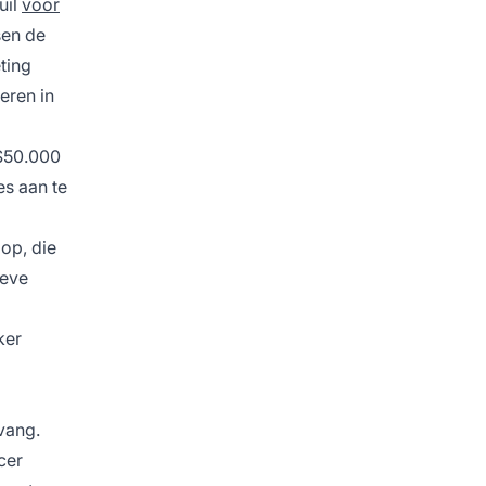
uil
voor
sen de
ting
eren in
 $50.000
es aan te
op, die
ieve
ker
vang.
cer