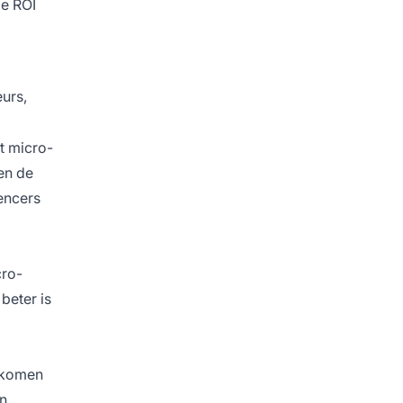
e ROI
urs,
t micro-
en de
uencers
cro-
beter is
n komen
en