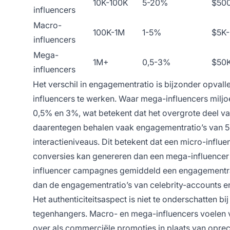
10K-100K
5-20%
$50
influencers
Macro-
100K-1M
1-5%
$5K
influencers
Mega-
1M+
0,5-3%
$50
influencers
Het verschil in engagementratio is bijzonder opva
influencers te werken. Waar mega-influencers milj
0,5% en 3%, wat betekent dat het overgrote deel van
daarentegen behalen vaak engagementratio’s van 5
interactieniveaus. Dit betekent dat een micro-influ
conversies kan genereren dan een mega-influencer 
influencer campagnes gemiddeld een engagementrati
dan de engagementratio’s van celebrity-accounts en
Het authenticiteitsaspect is niet te onderschatten bi
tegenhangers. Macro- en mega-influencers voelen 
over als commerciële promoties in plaats van opre