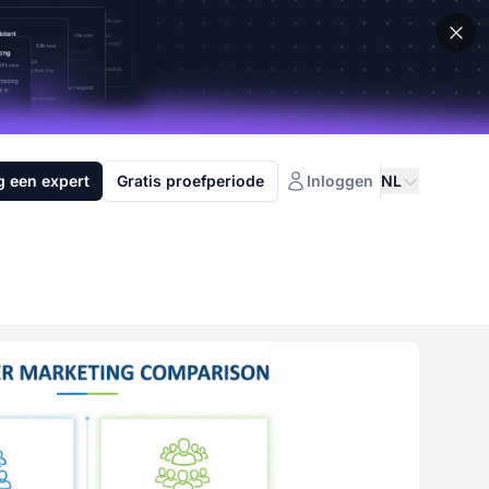
g een expert
Gratis proefperiode
Inloggen
NL