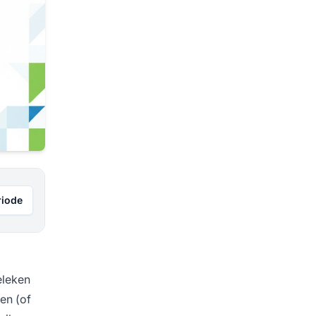
riode
eleken
en (of