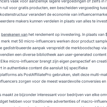
cers vaak voor aanzienlijk lagere vergoedingen of zelfs in r
in ruil voor gratis producten, een bescheiden vergoeding tus
kostenstructuur verandert de economie van influencermarke
rdere makers kunnen verdelen in plaats van alles te invest
t
berekenen van
het rendement op investering. In plaats van
en merk met 50 micro-influencers werken door product sampl
ze gedistribueerde aanpak verspreidt de merkboodschap via
vendien een diverse bibliotheek aan user-generated content 
lke micro-influencer brengt zijn eigen perspectief en creat
 in authentieke content die aansluit bij specifieke
latforms als PostAffiliatePro gebruiken, stelt deze multi-ma
influencers zorgen voor de meest waardevolle conversies en
maakt ze bijzonder interessant voor bedrijven van elke om
get hebben voor traditionele advertenties of macro-influen