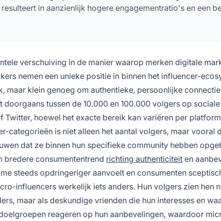
t resulteert in aanzienlijk hogere engagementratio's en een b
tele verschuiving in de manier waarop merken digitale mar
ers nemen een unieke positie in binnen het influencer-eco
k, maar klein genoeg om authentieke, persoonlijke connecti
ft doorgaans tussen de 10.000 en 100.000 volgers op sociale
 Twitter, hoewel het exacte bereik kan variëren per platform
-categorieën is niet alleen het aantal volgers, maar vooral 
trouwen dat ze binnen hun specifieke community hebben opg
en bredere consumententrend
richting authenticiteit
en aanbev
eclame steeds opdringeriger aanvoelt en consumenten sceptisch
o-influencers werkelijk iets anders. Hun volgers zien hen ni
rs, maar als deskundige vrienden die hun interesses en wa
 doelgroepen reageren op hun aanbevelingen, waardoor mic