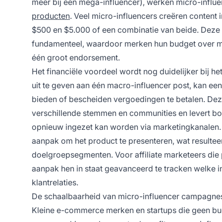
meer bij een mega-influencer), werken micro-influen
producten
. Veel micro-influencers creëren content 
$500 en $5.000 of een combinatie van beide. Deze 
fundamenteel, waardoor merken hun budget over mee
één groot endorsement.
Het financiële voordeel wordt nog duidelijker bij he
uit te geven aan één macro-influencer post, kan e
bieden of bescheiden vergoedingen te betalen. De
verschillende stemmen en communities en levert bo
opnieuw ingezet kan worden via marketingkanalen. E
aanpak om het product te presenteren, wat resulteert
doelgroepsegmenten. Voor affiliate marketeers die p
aanpak hen in staat geavanceerd te tracken welke 
klantrelaties.
De schaalbaarheid van micro-influencer campagnes 
Kleine e-commerce merken en startups die geen bud