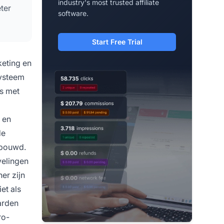
industry's most trusted affiliate
eter
software.
Start Free Trial
keting en
systeem
es met
 en
de
ebouwd.
elingen
er zijn
et als
arden
ro-