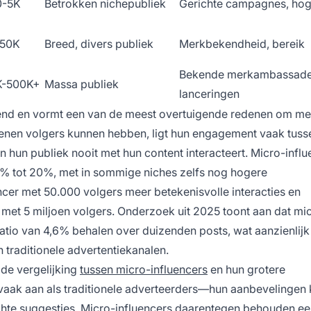
0-5K
Betrokken nichepubliek
Gerichte campagnes, hog
-50K
Breed, divers publiek
Merkbekendheid, bereik
Bekende merkambassade
K-500K+
Massa publiek
lanceringen
llend en vormt een van de meest overtuigende redenen om me
oenen volgers kunnen hebben, ligt hun engagement vaak tuss
 hun publiek nooit met hun content interacteert. Micro-infl
% tot 20%, met in sommige niches zelfs nog hogere
encer met 50.000 volgers meer betekenisvolle interacties en
met 5 miljoen volgers. Onderzoek uit 2025 toont aan dat mi
o van 4,6% behalen over duizenden posts, wat aanzienlijk 
 traditionele advertentiekanalen.
j de vergelijking
tussen micro-influencers
en hun grotere
vaak aan als traditionele adverteerders—hun aanbevelinge
chte suggesties. Micro-influencers daarentegen behouden e