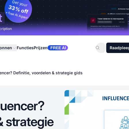
Get your
33% off
+ free AI Agent
t
cription
ronnen
Functies
Prijzen
Raadplee
FREE AI
encer? Definitie, voordelen & strategie gids
fluencer?
& strategie