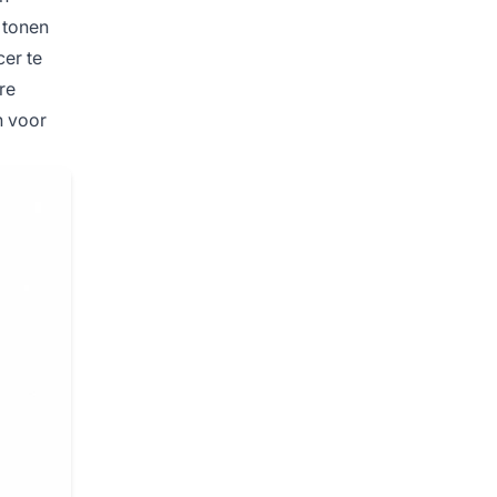
 tonen
er te
re
n voor