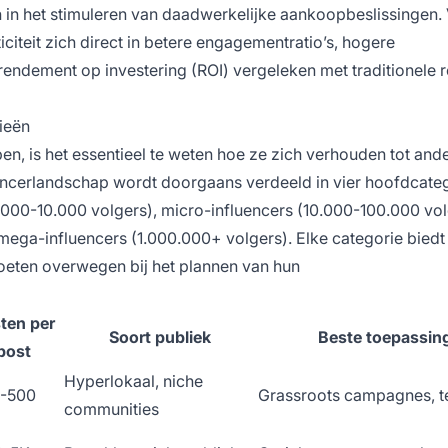
jn in het stimuleren van daadwerkelijke aankoopbeslissingen.
iciteit zich direct in betere engagementratio’s, hogere
 rendement op investering (ROI) vergeleken met traditionele 
ieën
n, is het essentieel te weten hoe ze zich verhouden tot and
uencerlandschap wordt doorgaans verdeeld in vier hoofdcate
1.000-10.000 volgers), micro-influencers (10.000-100.000 vol
ega-influencers (1.000.000+ volgers). Elke categorie biedt
eten overwegen bij het plannen van hun
ten per
Soort publiek
Beste toepassin
post
Hyperlokaal, niche
-500
Grassroots campagnes, t
communities