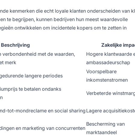
dende kenmerken die echt loyale klanten onderscheiden van k
ken te begrijpen, kunnen bedrijven hun meest waardevolle
egieën ontwikkelen om incidentele kopers om te zetten in
Beschrijving
Zakelijke impa
pe verbondenheid met de waarden,
Hogere klantwaarde 
het merk
ambassadeurschap
Voorspelbare
gedurende langere periodes
inkomstenstromen
umprijs te betalen ondanks
Verbeterde winstmar
en
nd-tot-mondreclame en social sharing
Lagere acquisitiekost
Bescherming van
dingen en marketing van concurrenten
marktaandeel