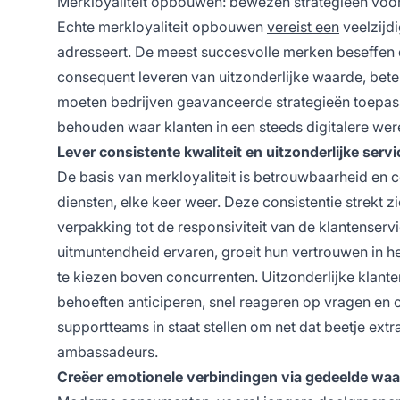
Merkloyaliteit opbouwen: bewezen strategieën voo
Echte merkloyaliteit opbouwen
vereist een
veelzijd
adresseert. De meest succesvolle merken beseffen da
consequent leveren van uitzonderlijke waarde, bete
moeten bedrijven geavanceerde strategieën toepasse
behouden waar klanten in een steeds digitalere were
Lever consistente kwaliteit en uitzonderlijke servi
De basis van merkloyaliteit is betrouwbaarheid en 
diensten, elke keer weer. Deze consistentie strekt z
verpakking tot de responsiviteit van de klantenserv
uitmuntendheid ervaren, groeit hun vertrouwen in
te kiezen boven concurrenten. Uitzonderlijke klant
behoeften anticiperen, snel reageren op vragen en 
supportteams in staat stellen om net dat beetje extr
ambassadeurs.
Creëer emotionele verbindingen via gedeelde wa