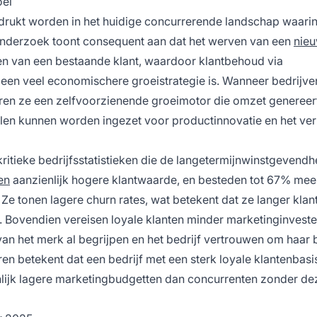
oei
adrukt worden in het huidige concurrerende landschap waari
. Onderzoek toont consequent aan dat het werven van een
nieu
uden van een bestaande klant, waardoor klantbehoud via
n een veel economischere groeistrategie is. Wanneer bedrijve
eëren ze een zelfvoorzienende groeimotor die omzet genereer
len kunnen worden ingezet voor productinnovatie en het ve
 kritieke bedrijfsstatistieken die de langetermijnwinstgevendh
en
aanzienlijk hogere klantwaarde, en besteden tot 67% mee
Ze tonen lagere churn rates, wat betekent dat ze langer klant
. Bovendien vereisen loyale klanten minder marketinginvest
an het merk al begrijpen en het bedrijf vertrouwen om haar 
en betekent dat een bedrijf met een sterk loyale klantenbasi
lijk lagere marketingbudgetten dan concurrenten zonder de