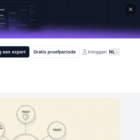
g een expert
Gratis proefperiode
Inloggen
NL