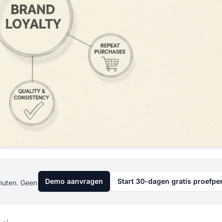
Demo aanvragen
Start 30-dagen gratis proefpe
nuten. Geen