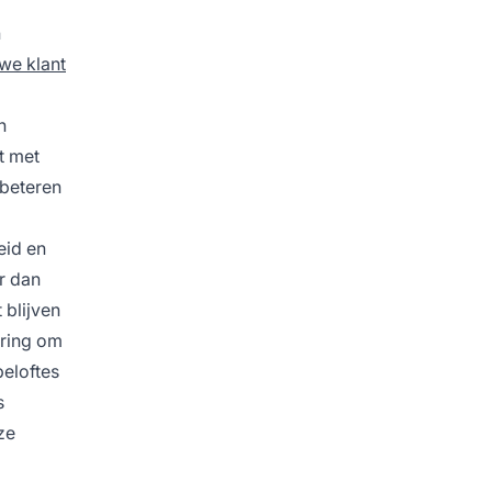
n
we klant
n
t met
rbeteren
eid en
r dan
 blijven
ering om
beloftes
s
ze