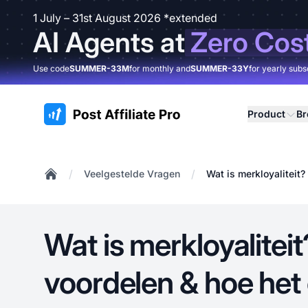
1 July – 31st August 2026 *extended
AI Agents at
Zero Cos
Use code
SUMMER-33M
for monthly and
SUMMER-33Y
for yearly subs
:site.title
Product
B
/
/
Veelgestelde Vragen
Wat is merkloyaliteit?
Home
Wat is merkloyaliteit?
voordelen & hoe het 