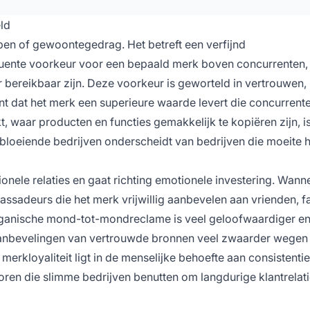
ld
en of gewoontegedrag. Het betreft een verfijnd
nte voorkeur voor een bepaald merk boven concurrenten, 
 bereikbaar zijn. Deze voorkeur is geworteld in vertrouwen,
t dat het merk een superieure waarde levert die concurrente
 waar producten en functies gemakkelijk te kopiëren zijn, i
t bloeiende bedrijven onderscheidt van bedrijven die moeite
ionele relaties en gaat richting emotionele investering. Wann
assadeurs die het merk vrijwillig aanbevelen aan vrienden, f
organische mond-tot-mondreclame is veel geloofwaardiger e
 aanbevelingen van vertrouwde bronnen veel zwaarder wegen 
rkloyaliteit ligt in de menselijke behoefte aan consistentie,
oren die slimme bedrijven benutten om langdurige klantrelati