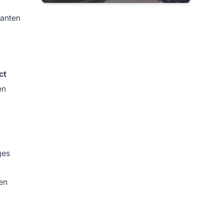
lanten
ct
en
ges
en