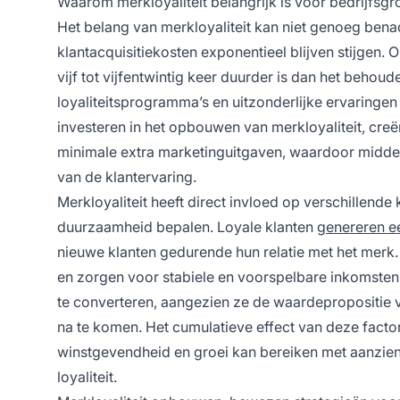
Waarom merkloyaliteit belangrijk is voor bedrijfsgr
Het belang van merkloyaliteit kan niet genoeg ben
klantacquisitiekosten exponentieel blijven stijgen
vijf tot vijfentwintig keer duurder is dan het beho
loyaliteitsprogramma’s en uitzonderlijke ervaringe
investeren in het opbouwen van merkloyaliteit, cr
minimale extra marketinguitgaven, waardoor midde
van de klantervaring.
Merkloyaliteit heeft direct invloed op verschillende
duurzaamheid bepalen. Loyale klanten
genereren e
nieuwe klanten gedurende hun relatie met het merk. 
en zorgen voor stabiele en voorspelbare inkomsten
te converteren, aangezien ze de waardepropositie v
na te komen. Het cumulatieve effect van deze factor
winstgevendheid en groei kan bereiken met aanzien
loyaliteit.