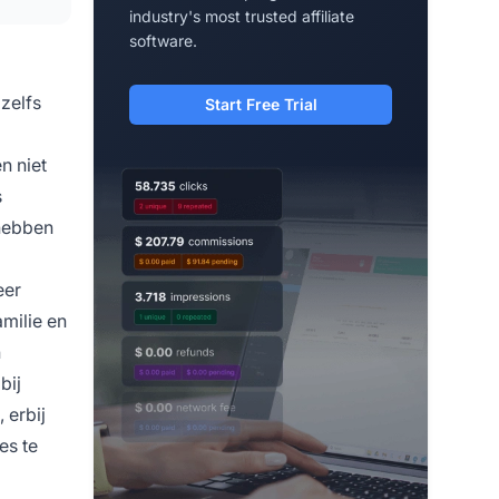
industry's most trusted affiliate
software.
zelfs
Start Free Trial
n niet
s
 hebben
eer
amilie en
n
bij
 erbij
es te