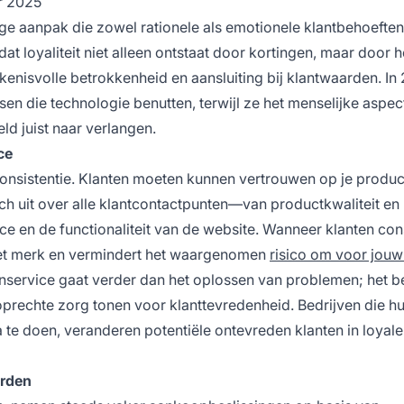
r 2025
ige aanpak die zowel rationele als emotionele klantbehoeften
t loyaliteit niet alleen ontstaat door kortingen, maar door h
kenisvolle betrokkenheid en aansluiting bij klantwaarden. In
n die technologie benutten, terwijl ze het menselijke aspec
ld juist naar verlangen.
ce
consistentie. Klanten moeten kunnen vertrouwen op je produ
ich uit over alle klantcontactpunten—van productkwaliteit en
ice en de functionaliteit van de website. Wanneer klanten co
 het merk en vermindert het waargenomen
risico om voor jouw 
enservice gaat verder dan het oplossen van problemen; het b
oprechte zorg tonen voor klanttevredenheid. Bedrijven die h
a te doen, veranderen potentiële ontevreden klanten in loyale
arden