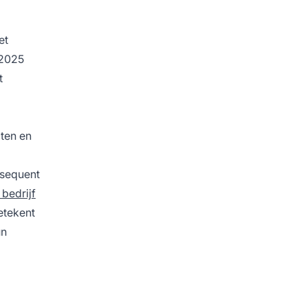
et
 2025
t
cten en
nsequent
bedrijf
etekent
un