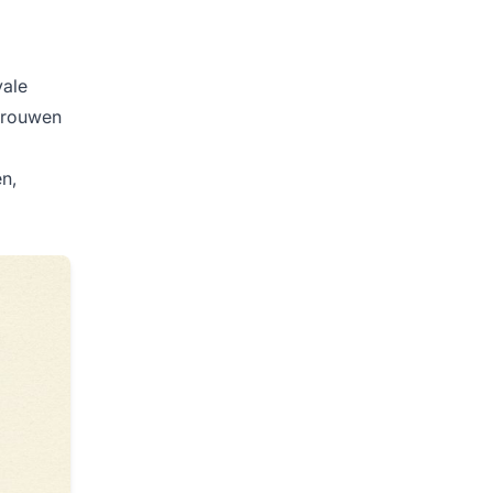
yale
rtrouwen
n,