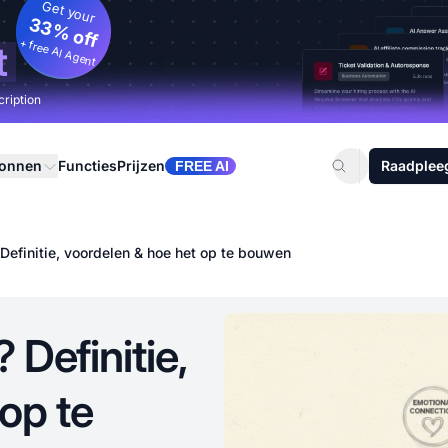
Get your
33% off
+ free AI Agent
t
cription
ronnen
Functies
Prijzen
Raadplee
FREE AI
 Definitie, voordelen & hoe het op te bouwen
 Definitie,
op te