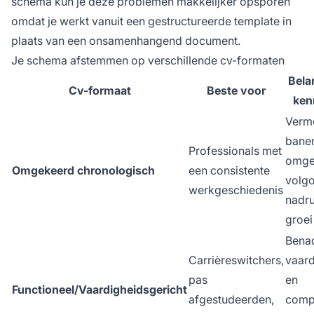
schema kun je deze problemen makkelijker opsporen
omdat je werkt vanuit een gestructureerde template in
plaats van een onsamenhangend document.
Je schema afstemmen op verschillende cv-formaten
Bela
Cv-formaat
Beste voor
ken
Verm
banen
Professionals met
omge
Omgekeerd chronologisch
een consistente
volg
werkgeschiedenis
nadr
groei
Bena
Carrièreswitchers,
vaar
pas
en
Functioneel/Vaardigheidsgericht
afgestudeerden,
comp