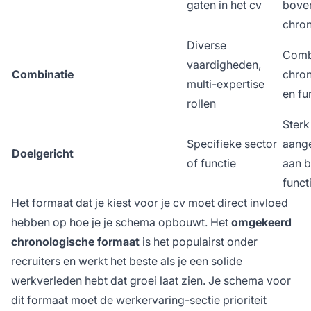
gaten in het cv
bove
chron
Diverse
Comb
vaardigheden,
Combinatie
chro
multi-expertise
en fu
rollen
Sterk
Specifieke sector
aang
Doelgericht
of functie
aan 
funct
Het formaat dat je kiest voor je cv moet direct invloed
hebben op hoe je je schema opbouwt. Het
omgekeerd
chronologische formaat
is het populairst onder
recruiters en werkt het beste als je een solide
werkverleden hebt dat groei laat zien. Je schema voor
dit formaat moet de werkervaring-sectie prioriteit