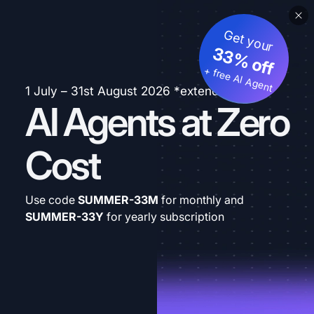
Get your
33% off
+ free AI Agent
1 July – 31st August 2026 *extended
AI Agents at Zero
Cost
Use code
SUMMER-33M
for monthly and
SUMMER-33Y
for yearly subscription