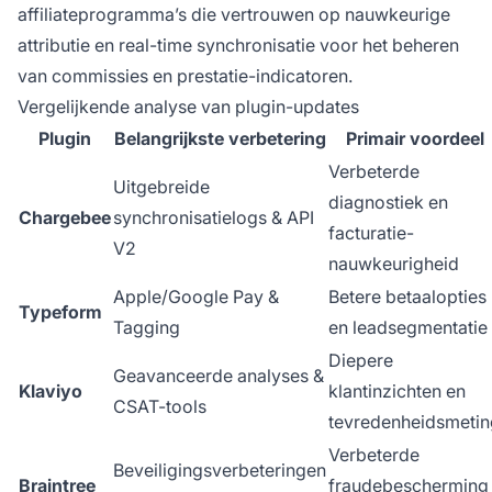
affiliateprogramma’s die vertrouwen op nauwkeurige
attributie en real-time synchronisatie voor het beheren
van commissies en prestatie-indicatoren.
Vergelijkende analyse van plugin-updates
Plugin
Belangrijkste verbetering
Primair voordeel
Verbeterde
Uitgebreide
diagnostiek en
Chargebee
synchronisatielogs & API
facturatie-
V2
nauwkeurigheid
Apple/Google Pay &
Betere betaalopties
Typeform
Tagging
en leadsegmentatie
Diepere
Geavanceerde analyses &
Klaviyo
klantinzichten en
CSAT-tools
tevredenheidsmetin
Verbeterde
Beveiligingsverbeteringen
Braintree
fraudebescherming