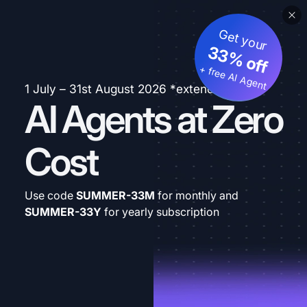
Get your
33% off
+ free AI Agent
1 July – 31st August 2026 *extended
AI Agents at Zero
Cost
Use code
SUMMER-33M
for monthly and
SUMMER-33Y
for yearly subscription