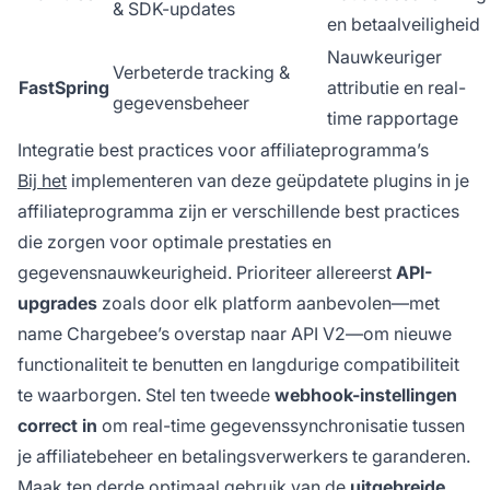
& SDK-updates
en betaalveiligheid
Nauwkeuriger
Verbeterde tracking &
FastSpring
attributie en real-
gegevensbeheer
time rapportage
Integratie best practices voor affiliateprogramma’s
Bij het
implementeren van deze geüpdatete plugins in je
affiliateprogramma zijn er verschillende best practices
die zorgen voor optimale prestaties en
gegevensnauwkeurigheid. Prioriteer allereerst
API-
upgrades
zoals door elk platform aanbevolen—met
name Chargebee’s overstap naar API V2—om nieuwe
functionaliteit te benutten en langdurige compatibiliteit
te waarborgen. Stel ten tweede
webhook-instellingen
correct in
om real-time gegevenssynchronisatie tussen
je affiliatebeheer en betalingsverwerkers te garanderen.
Maak ten derde optimaal gebruik van de
uitgebreide