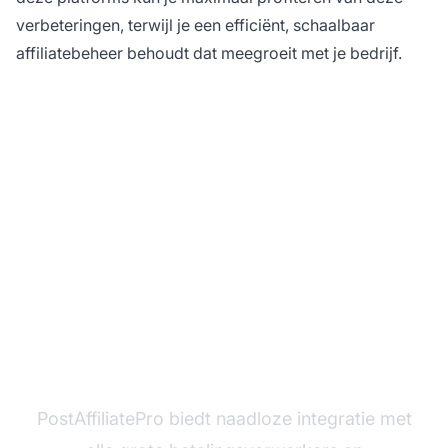
verbeteringen, terwijl je een efficiënt, schaalbaar
affiliatebeheer behoudt dat meegroeit met je bedrijf.
Maximaliseer jouw
plugin-integraties met
PostAffiliatePro
PostAffiliatePro biedt naadloze integratie met