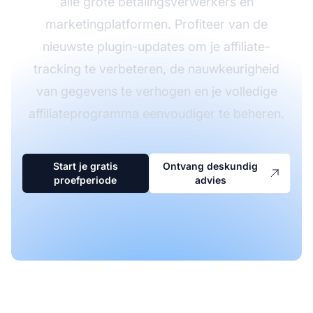
alle grote betalingsverwerkers en
marketingplatformen. Profiteer van de
nieuwste plugin-updates om je affiliate-
tracking te verbeteren, de nauwkeurigheid
van gegevens te verhogen en je volledige
affiliateprogramma eenvoudiger te beheren.
Start je gratis
Ontvang deskundig
proefperiode
advies