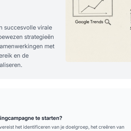
n succesvolle virale
bewezen strategieën
 samenwerkingen met
ereik en de
liseren.
tingcampagne te starten?
reist het identificeren van je doelgroep, het creëren van