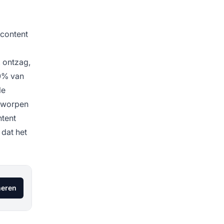
 content
, ontzag,
70% van
le
ntworpen
ntent
 dat het
eren