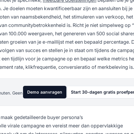
n. Je doelen moeten kwantificeerbaar zijn en aansluiten bij je
groten van naamsbekendheid, het stimuleren van verkoop, het
n communitybetrokkenheid is. Richt je niet simpelweg op “
n van 100.000 weergaven, het genereren van 500 social shares
aten groeien van je e-maillijst met een bepaald percentage.
olgen van succes en stellen je in staat om tijdens de camp
een tijdlijn voor je campagne op en bepaal welke metrics he
ment rate, klikfrequentie, conversieratio of merkbeleving is.
Demo aanvragen
Start 30-dagen gratis proefpe
nuten. Geen
 maak gedetailleerde buyer persona’s
volle virale campagne en vereist meer dan oppervlakkige
oek uit om de interesses, pijnpunten, angsten, wensen en 