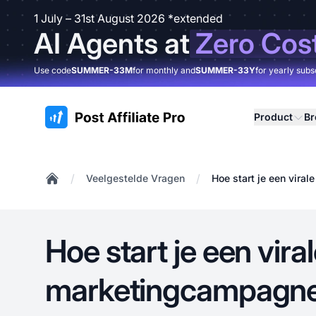
1 July – 31st August 2026 *extended
AI Agents at
Zero Cos
Use code
SUMMER-33M
for monthly and
SUMMER-33Y
for yearly subs
:site.title
Product
B
/
/
Veelgestelde Vragen
Hoe start je een vir
Home
Hoe start je een vira
marketingcampagne