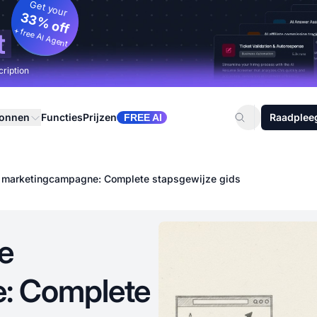
Get your
33% off
+ free AI Agent
t
cription
ronnen
Functies
Prijzen
Raadplee
FREE AI
ale marketingcampagne: Complete stapsgewijze gids
le
: Complete