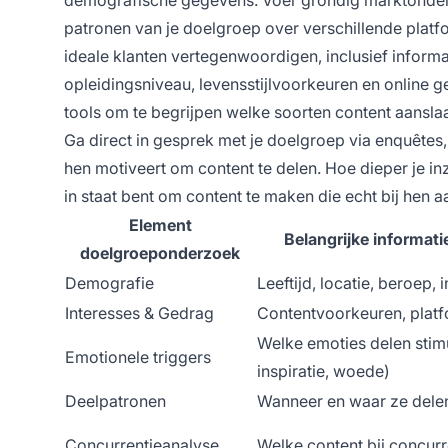
patronen van je doelgroep over verschillende plat
ideale klanten vertegenwoordigen, inclusief informat
opleidingsniveau, levensstijlvoorkeuren en online 
tools om te begrijpen welke soorten content aanslaa
Ga direct in gesprek met je doelgroep via enquêtes,
hen motiveert om content te delen. Hoe dieper je in
in staat bent om content te maken die echt bij hen 
Element
Belangrijke informat
doelgroeponderzoek
Demografie
Leeftijd, locatie, beroep,
Interesses & Gedrag
Contentvoorkeuren, platf
Welke emoties delen stim
Emotionele triggers
inspiratie, woede)
Deelpatronen
Wanneer en waar ze delen
Concurrentieanalyse
Welke content bij concurr