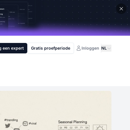
g een expert
Gratis proefperiode
Inloggen
NL