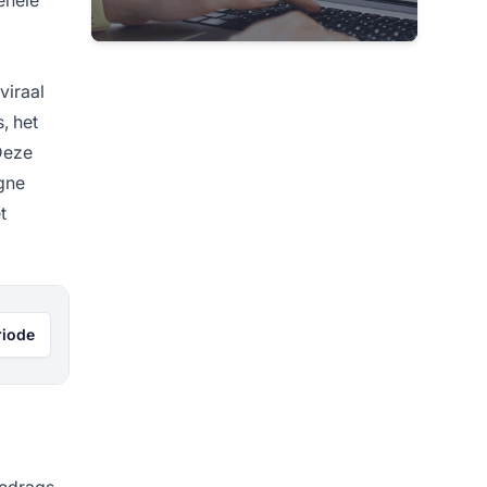
viraal
, het
 Deze
agne
t
riode
gedrags­