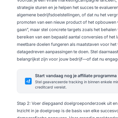
strategie sturen en je helpen het succes te evaluere
algemene bedrijfsdoelstellingen, of dat nu het ver
promoten van een nieuw product of het opbouwen va
gaan”, maar stel concrete targets zoals het behale
bereiken van een bepaald aantal conversies of het l
meetbare doelen fungeren als maatstaven voor het v
datagedreven aanpassingen te doen. Stel daarnaast 
belangrijkst zijn voor jouw bedrijf—of dat nu engage
Start vandaag nog je affiliate programma
Stel geavanceerde tracking in binnen enkele mi
creditcard vereist.
Stap 2: Voer diepgaand doelgroeponderzoek uit en
Inzicht in je doelgroep is de basis van elke succes
demografische gegevens. Voer grondig marktonderz