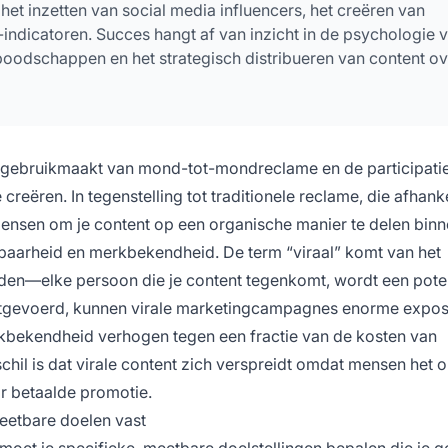
et inzetten van social media influencers, het creëren van
-indicatoren. Succes hangt af van inzicht in de psychologie 
boodschappen en het strategisch distribueren van content ov
e gebruikmaakt van mond-tot-mondreclame en de participatie
eëren. In tegenstelling tot traditionele reclame, die afhankel
ensen om je content op een organische manier te delen bin
tbaarheid en merkbekendheid. De term “viraal” komt van het
iden—elke persoon die je content tegenkomt, wordt een pote
uitgevoerd, kunnen virale marketingcampagnes enorme expo
rkbekendheid verhogen tegen een fractie van de kosten van
hil is dat virale content zich verspreidt omdat mensen het 
r betaalde promotie.
meetbare doelen vast
moet je specifieke,
meetbare doelstellingen
bepalen die je g