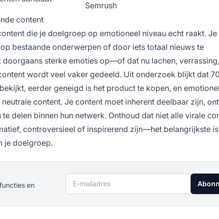
Semrush
ende content
 content die je doelgroep op emotioneel niveau echt raakt. Je
en op bestaande onderwerpen of door iets totaal nieuws te
pt doorgaans sterke emoties op—of dat nu lachen, verrassing
ontent wordt veel vaker gedeeld. Uit onderzoek blijkt dat 
ekijkt, eerder geneigd is het product te kopen, en emotione
 neutrale content. Je content moet inherent deelbaar zijn, o
e delen binnen hun netwerk. Onthoud dat niet alle virale co
tief, controversieel of inspirerend zijn—het belangrijkste is
n je doelgroep.
E-mailadres
Abonn
functies en