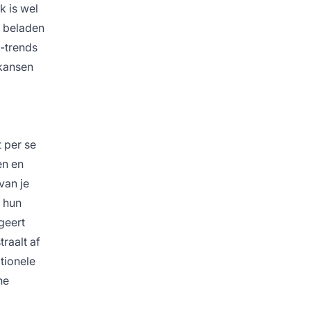
k is wel
k beladen
a-trends
 kansen
t per se
en en
van je
p hun
geert
raalt af
tionele
ne