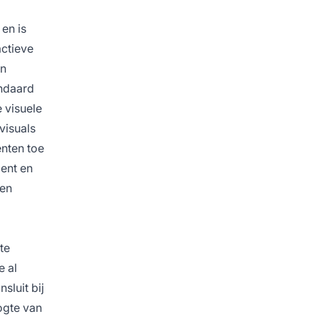
en is
actieve
jn
andaard
e visuele
visuals
enten toe
ent en
 en
te
e al
sluit bij
ogte van