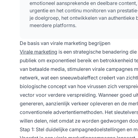
emotioneel aansprekende en deelbare content, h
urgentie en het continu monitoren van prestatie
je doelgroep, het ontwikkelen van authentieke 
meerdere platforms.
De basis van virale marketing begrijpen
Virale marketing
is een strategische benadering di
publiek om exponentieel bereik en betrokkenheid te cr
van betaalde media, stimuleren virale campagnes m
netwerk, wat een sneeuwbaleffect creëert van zich
biologische concept van hoe virussen zich verspre
vector voor verdere verspreiding. Wanneer goed 
genereren, aanzienlijk verkeer opleveren en de me
conventionele advertentiemethoden. Het sleutelversc
willen delen, niet omdat ze worden gedwongen doo
Stap 1: Stel duidelijke campagnedoelstellingen en 
Voordat je een virale marketingcampagne lanceert, 