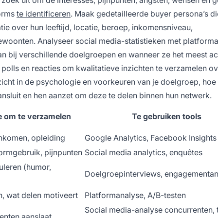
forms
te identificeren
. Maak gedetailleerde buyer persona’s di
ie over hun leeftijd, locatie, beroep, inkomensniveau,
gewoonten. Analyseer social media-statistieken met platform
n bij verschillende doelgroepen en wanneer ze het meest acti
 polls en reacties om kwalitatieve inzichten te verzamelen o
zicht in de psychologie en voorkeuren van je doelgroep, hoe 
aansluit en hen aanzet om deze te delen binnen hun netwerk.
ie om te verzamelen
Te gebruiken tools
 inkomen, opleiding
Google Analytics, Facebook Insights
ormgebruik, pijnpunten
Social media analytics, enquêtes
uleren (humor,
Doelgroepinterviews, engagementan
, wat delen motiveert
Platformanalyse, A/B-testen
Social media-analyse concurrenten, t
enten aanslaat