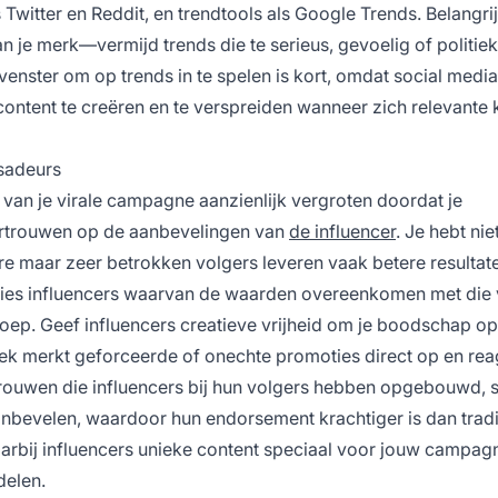
 Twitter en Reddit, en trendtools als Google Trends. Belangrij
an je merk—vermijd trends die te serieus, gevoelig of politie
t venster om op trends in te spelen is kort, omdat social medi
ontent te creëren en te verspreiden wanneer zich relevante
sadeurs
van je virale campagne aanzienlijk vergroten doordat je
ertrouwen op de aanbevelingen van
de influencer
. Je hebt nie
e maar zeer betrokken volgers leveren vaak betere resultat
 Kies influencers waarvan de waarden overeenkomen met die 
oep. Geef influencers creatieve vrijheid om je boodschap o
iek merkt geforceerde of onechte promoties direct op en rea
rouwen die influencers bij hun volgers hebben opgebouwd, st
nbevelen, waardoor hun endorsement krachtiger is dan tradi
bij influencers unieke content speciaal voor jouw campag
delen.