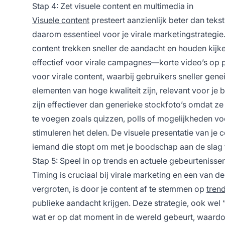
Stap 4: Zet visuele content en multimedia in
Visuele content
presteert aanzienlijk beter dan teks
daarom essentieel voor je virale marketingstrategie
content trekken sneller de aandacht en houden kijker
effectief voor virale campagnes—korte video’s op p
voor virale content, waarbij gebruikers sneller genei
elementen van hoge kwaliteit zijn, relevant voor je 
zijn effectiever dan generieke stockfoto’s omdat z
te voegen zoals quizzen, polls of mogelijkheden 
stimuleren het delen. De visuele presentatie van je 
iemand die stopt om met je boodschap aan de slag 
Stap 5: Speel in op trends en actuele gebeurtenisse
Timing is cruciaal bij virale marketing en een van d
vergroten, is door je content af te stemmen op
tren
publieke aandacht krijgen. Deze strategie, ook wel 
wat er op dat moment in de wereld gebeurt, waardoo