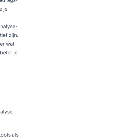
e je
analyse-
ef zijn.
ver wat
beter je
alyse
ools als