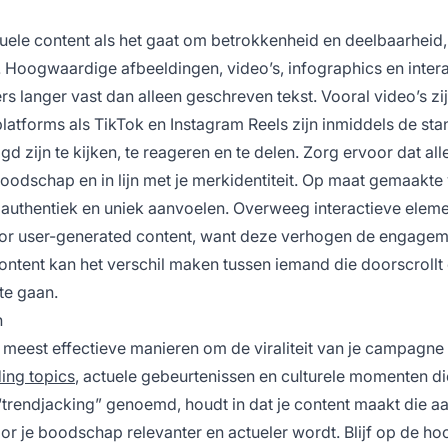
tuele content als het gaat om betrokkenheid en deelbaarheid, 
. Hoogwaardige afbeeldingen, video’s, infographics en inter
s langer vast dan alleen geschreven tekst. Vooral video’s zi
latforms als TikTok en Instagram Reels zijn inmiddels de st
gd zijn te kijken, te reageren en te delen. Zorg ervoor dat all
boodschap en in lijn met je merkidentiteit. Op maat gemaakte 
e authentiek en uniek aanvoelen. Overweeg interactieve elem
voor user-generated content, want deze verhogen de engagem
content kan het verschil maken tussen iemand die doorscrollt
te gaan.
n
e meest effectieve manieren om de viraliteit van je campagne 
ding topics
, actuele gebeurtenissen en culturele momenten di
“trendjacking” genoemd, houdt in dat je content maakt die aan
r je boodschap relevanter en actueler wordt. Blijf op de ho