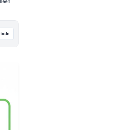
lleen
riode