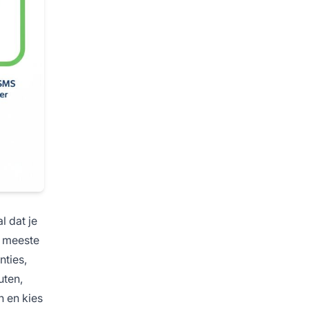
l dat je
e meeste
nties,
uten,
n en kies