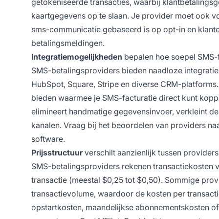
getokeniseerde transacties, waarbij klant­betaling
kaartgegevens op te slaan. Je provider moet ook v
sms-communicatie gebaseerd is op opt-in en klante
betalingsmeldingen.
Integratiemogelijkheden
bepalen hoe soepel SMS-fa
SMS-betalingsproviders bieden naadloze integratie
HubSpot, Square, Stripe en diverse CRM-platforms. Pos
bieden waarmee je SMS-facturatie direct kunt koppele
elimineert handmatige gegevensinvoer, verkleint de k
kanalen. Vraag bij het beoordelen van providers na
software.
Prijsstructuur
verschilt aanzienlijk tussen provide
SMS-betalingsproviders rekenen transactiekosten v
transactie (meestal $0,25 tot $0,50). Sommige provi
transactievolume, waardoor de kosten per transactie
opstartkosten, maandelijkse abonnementskosten of k