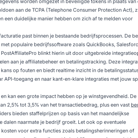
sgegevens worden omgezet in beveiligde tokens in plaats van
oldoen aan de TCPA (Telephone Consumer Protection Act), z
n een duidelijke manier hebben om zich af te melden voor
cturatie past binnen je bestaande bedrijfsprocessen. De be
 met populaire bedrijfssoftware zoals QuickBooks, Salesforc
tAffiliatePro blinkt hierin uit door uitgebreide integratie­op
n aan je affiliatebeheer en betalings­tracking. Deze integra
ans op fouten en biedt realtime inzicht in de betalingsstatus
ar API-toegang en naar kant-en-klare integraties met jouw sp
rs en kan een grote impact hebben op je winstgevendheid. De
an 2,5% tot 3,5% van het transactiebedrag, plus een vast
be
ders bieden staffelprijzen op basis van het maandelijkse
 dalen naarmate je bedrijf groeit. Let ook op eventuele
osten voor extra functies zoals betalingsherinneringen of