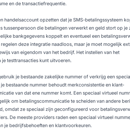
ume en de transactie­frequentie.
en handelsaccount opzetten dat je SMS-betalingssysteem ko
s tussenpersoon die betalingen verwerkt en geld stort op je 
zakelijke bankgegevens koppelt en eventueel een betalingsver
s regelen deze integratie naadloos, maar je moet mogelijk ext
ijs van eigendom van het bedrijf. Het instellen van het
e testtransacties kunt uitvoeren.
ebruik je bestaande zakelijke nummer of verkrijg een specia
 je bestaande nummer behoudt merkconsistentie en klant­
icatie van dat ene nummer komt. Een speciaal virtueel num
elijk om betalings­communicatie te scheiden van andere beri
d, omdat ze speciaal zijn geconfigureerd voor betalingsver
ers. De meeste providers raden een speciaal virtueel numm
n je bedrijfsbehoeften en klantvoorkeuren.