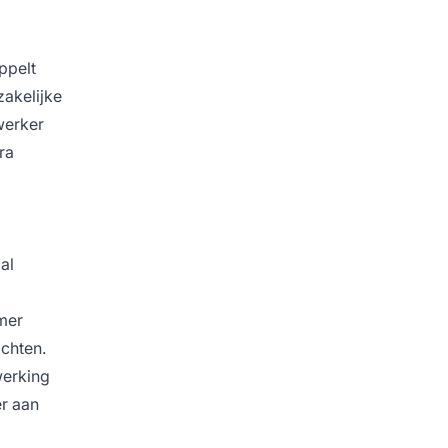
ppelt
zakelijke
werker
ra
al
mer
chten.
werking
er aan