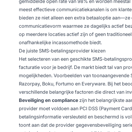
gemiddelde open rate van 98% en worden meestal b
meest effectieve communicatiekanalen is om klante
bieden ze niet alleen een extra betaaloptie aan—ze
communicatievorm waarmee ze dagelijks actief bezig
op meerdere locaties actief zijn of geen traditionee
onafhankelijke incassomethode biedt.
De juiste SMS-betalingsprovider kiezen
Het selecteren van een geschikte SMS-betalingsprov
facturatie voor je bedrijf. De markt biedt tal van pr
mogelijkheden. Voorbeelden van toonaangevende SMS
Razorpay, Boku, Fortumo en Everyware. Bij het beo
verschillende belangrijke factoren die direct van inv
Beveiliging en compliance
zijn het belangrijkste a
provider moet voldoen aan PCI DSS (Payment Card In
betalingsinformatie versleuteld en beschermd is vo
toont aan dat de provider gegevensbeveiliging ser