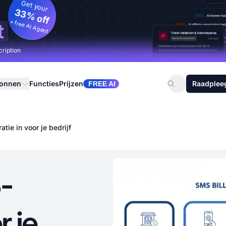
Get your
33% off
+ free AI Agent
t
cription
ronnen
Functies
Prijzen
Raadplee
FREE AI
tie in voor je bedrijf
-
r je