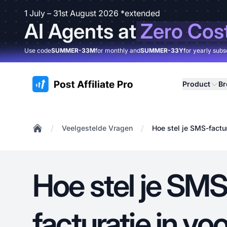
1 July – 31st August 2026 *extended
AI Agents at
Zero Cos
Use code
SUMMER-33M
for monthly and
SUMMER-33Y
for yearly subs
:site.title
Product
B
/
/
Veelgestelde Vragen
Hoe stel je SMS-factura
Home
Hoe stel je SMS
facturatie in voo