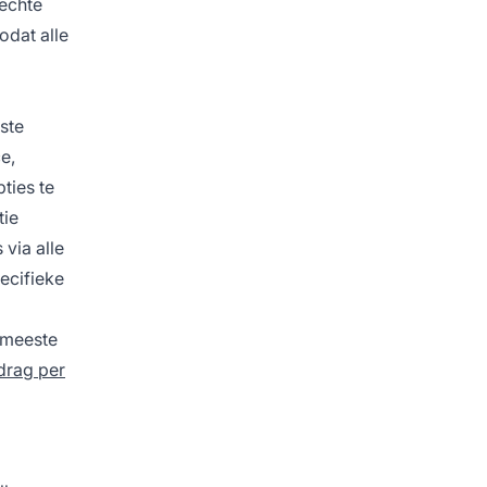
 echte
odat alle
ste
e,
ties te
tie
 via alle
ecifieke
 meeste
drag per