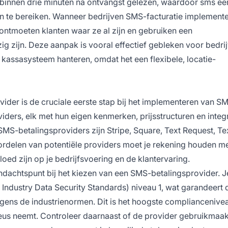
innen drie minuten na ontvangst gelezen, waardoor sms ee
n te bereiken. Wanneer bedrijven SMS-facturatie implemente
 ontmoeten klanten waar ze al zijn en gebruiken een
 zijn. Deze aanpak is vooral effectief gebleken voor bedrij
l kassasysteem hanteren, omdat het een flexibele, locatie-
ider is de cruciale eerste stap bij het implementeren van S
oviders, elk met hun eigen kenmerken, prijsstructuren en integ
-betalingsproviders zijn Stripe, Square, Text Request, Tex
ordelen van potentiële providers moet je rekening houden m
loed zijn op je bedrijfsvoering en de klantervaring.
andachtspunt bij het kiezen van een SMS-betalingsprovider. J
dustry Data Security Standards) niveau 1, wat garandeert d
lgens de industrienormen. Dit is het hoogste compliancenive
ieus neemt. Controleer daarnaast of de provider gebruikmaak