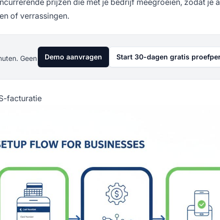
ncurrerende prijzen die met je bedrijf meegroeien, zodat je a
en of verrassingen.
Demo aanvragen
Start 30-dagen gratis proefpe
nuten. Geen
S-facturatie