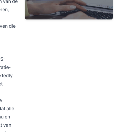
n van de
ren,
ven die
MS-
ratie­
tedly,
et
e
at alle
au en
t van