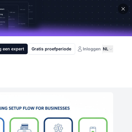
g een expert
Gratis proefperiode
Inloggen
NL