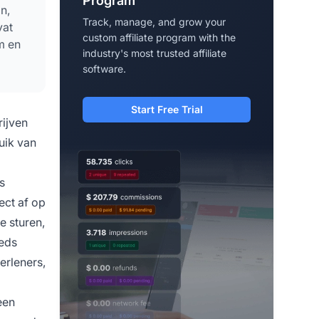
Program
n,
Track, manage, and grow your
vat
custom affiliate program with the
m en
industry's most trusted affiliate
software.
Start Free Trial
ijven
uik van
s
ect af op
e sturen,
eeds
erleners,
een