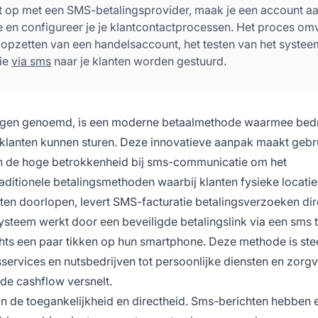
ct op met een SMS-betalingsprovider, maak je een account aa
re en configureer je je klantcontactprocessen. Het proces om
 opzetten van een handelsaccount, het testen van het systee
die
via sms
naar je klanten worden gestuurd.
ingen genoemd, is een moderne betaalmethode waarmee bedr
 klanten kunnen sturen. Deze innovatieve aanpak maakt gebr
n de hoge betrokkenheid bij sms-communicatie om het
traditionele betalingsmethoden waarbij klanten fysieke locatie
n doorlopen, levert SMS-facturatie betalingsverzoeken dir
ysteem werkt door een beveiligde betalingslink via een sms t
chts een paar tikken op hun smartphone. Deze methode is st
services en nutsbedrijven tot persoonlijke diensten en zorgv
 de cashflow versnelt.
in de toegankelijkheid en directheid. Sms-berichten hebben 