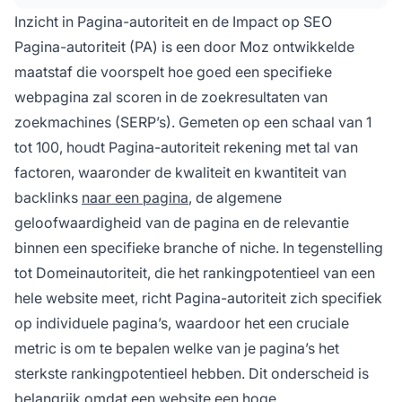
Richt je op het creëren van waardevolle,
Inzicht in Pagina-autoriteit en de Impact op SEO
originele content die op natuurlijke wijze links
Pagina-autoriteit (PA) is een door Moz ontwikkelde
aantrekt en zorg ervoor dat je website snel,
maatstaf die voorspelt hoe goed een specifieke
mobielvriendelijk en gemakkelijk te crawlen is
webpagina zal scoren in de zoekresultaten van
voor zoekmachines.
zoekmachines (SERP’s). Gemeten op een schaal van 1
tot 100, houdt Pagina-autoriteit rekening met tal van
factoren, waaronder de kwaliteit en kwantiteit van
backlinks
naar een pagina
, de algemene
geloofwaardigheid van de pagina en de relevantie
binnen een specifieke branche of niche. In tegenstelling
tot Domeinautoriteit, die het rankingpotentieel van een
hele website meet, richt Pagina-autoriteit zich specifiek
op individuele pagina’s, waardoor het een cruciale
metric is om te bepalen welke van je pagina’s het
sterkste rankingpotentieel hebben. Dit onderscheid is
belangrijk omdat een website een hoge