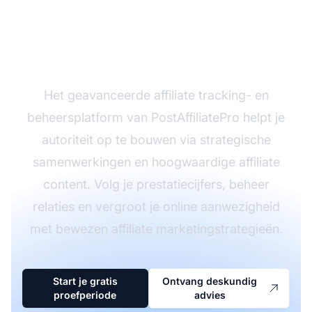
Klaar om je pagina-
autoriteit te vergroten?
Het geavanceerde affiliate tracking- en
beheersplatform van PostAffiliatePro helpt je
autoriteit op te bouwen via strategische
samenwerkingen en hoogwaardige affiliate
content. Volg je prestatiecijfers, beheer
relaties en vergroot je online aanwezigheid
met bewezen affiliate marketingstrategieën.
Start je gratis
Ontvang deskundig
proefperiode
advies