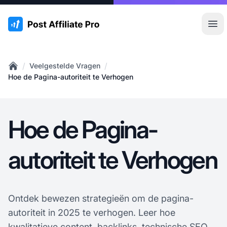
:site.title
Hoo
/
/
Veelgestelde Vragen
Home
Hoe de Pagina-autoriteit te Verhogen
Hoe de Pagina-
autoriteit te Verhogen
Ontdek bewezen strategieën om de pagina-
autoriteit in 2025 te verhogen. Leer hoe
kwalitatieve content, backlinks,
technische SEO