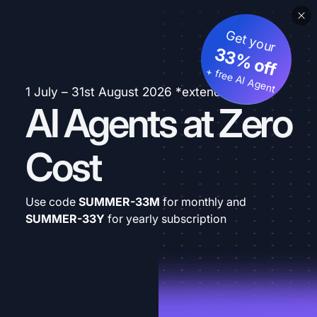
Get your
33% off
+ free AI Agent
1 July – 31st August 2026 *extended
AI Agents at Zero
Cost
Use code
SUMMER-33M
for monthly and
SUMMER-33Y
for yearly subscription