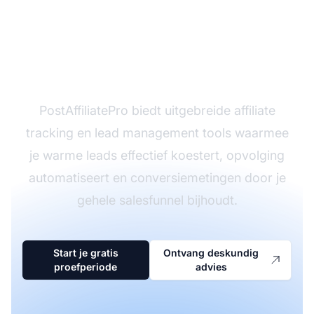
Zet meer warme leads
om in klanten
PostAffiliatePro biedt uitgebreide affiliate
tracking en lead management tools waarmee
je warme leads effectief koestert, opvolging
automatiseert en conversiemetingen door je
gehele salesfunnel bijhoudt.
Start je gratis
Ontvang deskundig
proefperiode
advies