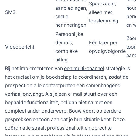
Spaarzaam,
aanbiedingen,
hou
SMS
alleen met
snelle
beri
toestemming
herinneringen
en 
Persoonlijke
Zeer
demo’s,
Eén keer per
Videobericht
toon
complexe
opvolgvolgorde
aan
uitleg
Bij het implementeren van
een multi-channel
strategie is
het cruciaal om je boodschap te coördineren, zodat de
prospect op alle contactpunten een samenhangend
verhaal ontvangt. Als je een e-mail stuurt over een
bepaalde functionaliteit, bel dan niet na met een
compleet ander onderwerp. Bouw voort op eerdere
gesprekken en toon aan dat je hun situatie kent. Deze
coördinatie straalt professionaliteit en oprechte