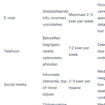
Hoo
Gedetailleerde
ver
Maximaal 2-3
E-mail
info, bronnen,
spec
keer per week
voorstellen
deta
hun 
Behoeften
begrijpen,
Zeer
1-2 keer per
Telefoon
relatie
doe
week
opbouwen,
ond
afsluiten
Med
Informele
rea
interactie, top-
2-3 keer per
Social media
hun 
of-mind
maand
deel
blijven
cont
Tijdgevoelige
Med