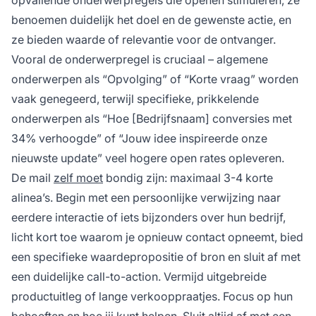
benoemen duidelijk het doel en de gewenste actie, en
ze bieden waarde of relevantie voor de ontvanger.
Vooral de onderwerpregel is cruciaal – algemene
onderwerpen als “Opvolging” of “Korte vraag” worden
vaak genegeerd, terwijl specifieke, prikkelende
onderwerpen als “Hoe [Bedrijfsnaam] conversies met
34% verhoogde” of “Jouw idee inspireerde onze
nieuwste update” veel hogere open rates opleveren.
De mail
zelf moet
bondig zijn: maximaal 3-4 korte
alinea’s. Begin met een persoonlijke verwijzing naar
eerdere interactie of iets bijzonders over hun bedrijf,
licht kort toe waarom je opnieuw contact opneemt, bied
een specifieke waardepropositie of bron en sluit af met
een duidelijke call-to-action. Vermijd uitgebreide
productuitleg of lange verkooppraatjes. Focus op hun
behoeften en hoe jij kunt helpen. Sluit altijd af met een