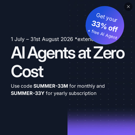
Get your
33% off
+ free AI Agent
1 July – 31st August 2026 *extended
AI Agents at Zero
Cost
Use code
SUMMER-33M
for monthly and
SUMMER-33Y
for yearly subscription