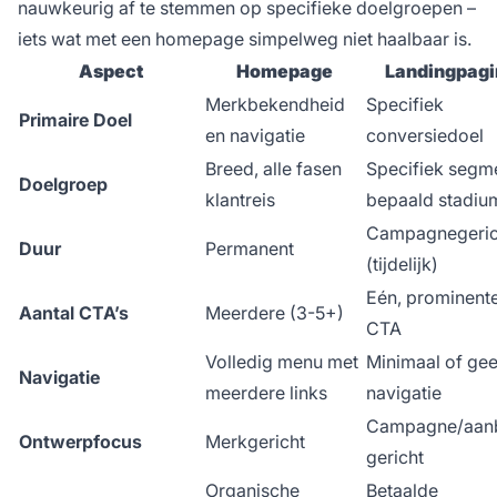
nauwkeurig af te stemmen op specifieke doelgroepen –
iets wat met een homepage simpelweg niet haalbaar is.
Aspect
Homepage
Landingpagi
Merkbekendheid
Specifiek
Primaire Doel
en navigatie
conversiedoel
Breed, alle fasen
Specifiek segm
Doelgroep
klantreis
bepaald stadiu
Campagnegeric
Duur
Permanent
(tijdelijk)
Eén, prominent
Aantal CTA’s
Meerdere (3-5+)
CTA
Volledig menu met
Minimaal of ge
Navigatie
meerdere links
navigatie
Campagne/aan
Ontwerpfocus
Merkgericht
gericht
Organische
Betaalde