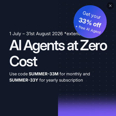
Get your
33% off
+ free AI Agent
1 July – 31st August 2026 *extended
AI Agents at Zero
Cost
Use code
SUMMER-33M
for monthly and
SUMMER-33Y
for yearly subscription