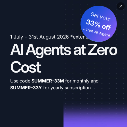
Get your
33% off
+ free AI Agent
1 July – 31st August 2026 *extended
AI Agents at Zero
Cost
Use code
SUMMER-33M
for monthly and
SUMMER-33Y
for yearly subscription