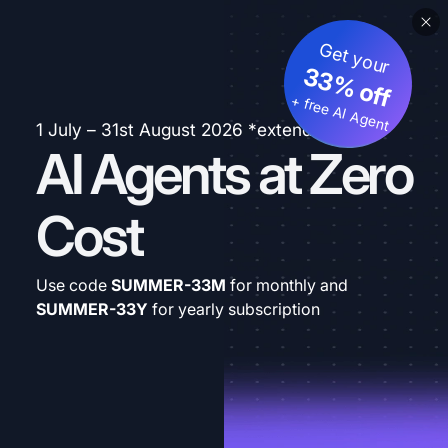
Get your
33% off
+ free AI Agent
1 July – 31st August 2026 *extended
AI Agents at Zero
Cost
Use code
SUMMER-33M
for monthly and
SUMMER-33Y
for yearly subscription