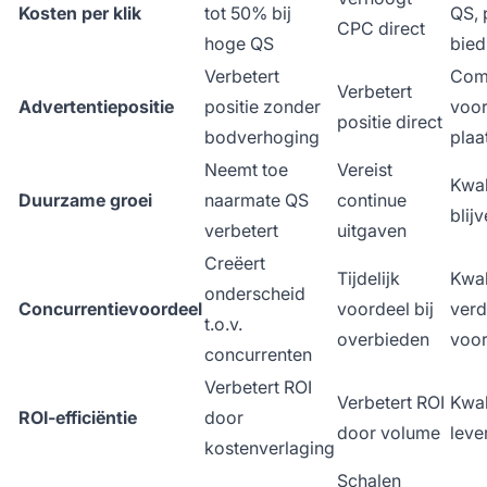
Kosten per klik
tot 50% bij
QS, 
CPC direct
hoge QS
bied
Verbetert
Com
Verbetert
Advertentiepositie
positie zonder
voor
positie direct
bodverhoging
plaa
Neemt toe
Vereist
Kwal
Duurzame groei
naarmate QS
continue
blij
verbetert
uitgaven
Creëert
Tijdelijk
Kwal
onderscheid
Concurrentievoordeel
voordeel bij
verd
t.o.v.
overbieden
voor
concurrenten
Verbetert ROI
Verbetert ROI
Kwal
ROI-efficiëntie
door
door volume
leve
kostenverlaging
Schalen