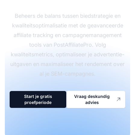
Beheers de balans tussen biedstrategie en
kwaliteitsoptimalisatie met de geavanceerde
affiliate tracking en campagnemanagement
tools van PostAffiliatePro. Volg
kwaliteitsmetrics, optimaliseer je advertentie-
uitgaven en maximaliseer het rendement over
al je SEM-campagnes.
Start je gratis
Vraag deskundig
proefperiode
advies