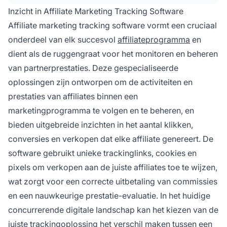
integraties en uitgebreide analyses.
Inzicht in Affiliate Marketing Tracking Software
PostAffiliatePro springt eruit als de beste keuze
Affiliate marketing tracking software vormt een cruciaal
voor bedrijven die een alles-in-één platform
onderdeel van elk succesvol
affiliateprogramma
en
zoeken met geavanceerde tracking,
dient als de ruggengraat voor het monitoren en beheren
automatische commissieberekeningen en
krachtige rapportagemogelijkheden.
van partnerprestaties. Deze gespecialiseerde
oplossingen zijn ontworpen om de activiteiten en
prestaties van affiliates binnen een
marketingprogramma te volgen en te beheren, en
bieden uitgebreide inzichten in het aantal klikken,
conversies en verkopen dat elke affiliate genereert. De
software gebruikt unieke trackinglinks, cookies en
pixels om verkopen aan de juiste affiliates toe te wijzen,
wat zorgt voor een correcte uitbetaling van commissies
en een nauwkeurige prestatie-evaluatie. In het huidige
concurrerende digitale landschap kan het kiezen van de
juiste trackingoplossing het verschil maken tussen een