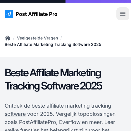
:site.title
Hoo
/
/
Veelgestelde Vragen
Home
Beste Affiliate Marketing Tracking Software 2025
Beste Affiliate Marketing
Tracking Software 2025
Ontdek de beste affiliate marketing
tracking
software
voor 2025. Vergelijk topoplossingen
zoals PostAffiliatePro, Everflow en meer. Leer
welke functies het belangrijkst zijn voor het