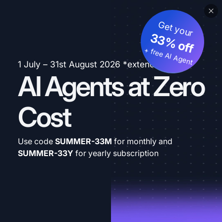
Get your
33% off
+ free AI Agent
1 July – 31st August 2026 *extended
AI Agents at Zero
Cost
Use code
SUMMER-33M
for monthly and
SUMMER-33Y
for yearly subscription