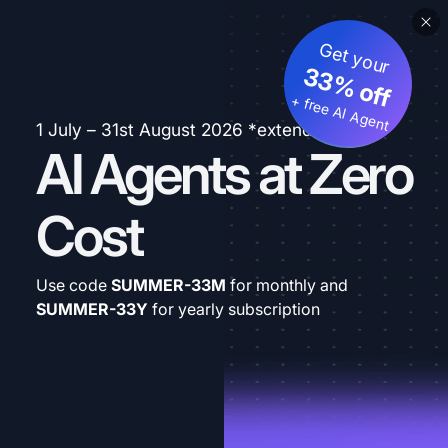
Get your
33% off
+ free AI Agent
1 July – 31st August 2026 *extended
AI Agents at Zero
Cost
Use code
SUMMER-33M
for monthly and
SUMMER-33Y
for yearly subscription