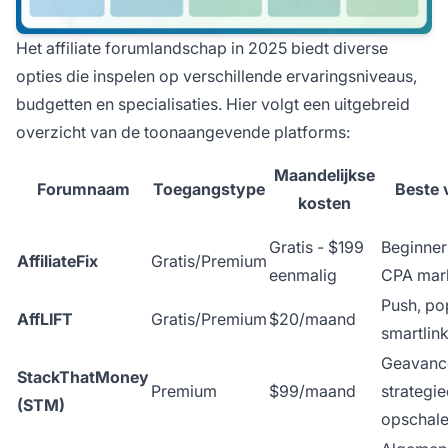
Het affiliate forumlandschap in 2025 biedt diverse
opties die inspelen op verschillende ervaringsniveaus,
budgetten en specialisaties. Hier volgt een uitgebreid
overzicht van de toonaangevende platforms:
Maandelijkse
Forumnaam
Toegangstype
Beste 
kosten
Gratis - $199
Beginner
AffiliateFix
Gratis/Premium
eenmalig
CPA mar
Push, po
AffLIFT
Gratis/Premium
$20/maand
smartlin
Geavanc
StackThatMoney
Premium
$99/maand
strategie
(STM)
opschal