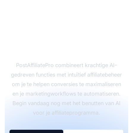
Klaar om je affiliate
marketing te
optimaliseren met AI?
PostAffiliatePro combineert krachtige AI-
gedreven functies met intuïtief affiliatebeheer
om je te helpen conversies te maximaliseren
en je marketingworkflows te automatiseren.
Begin vandaag nog met het benutten van AI
voor je affiliateprogramma.