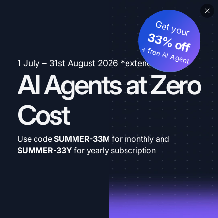
Get your
33% off
+ free AI Agent
1 July – 31st August 2026 *extended
AI Agents at Zero
Cost
Use code
SUMMER-33M
for monthly and
SUMMER-33Y
for yearly subscription