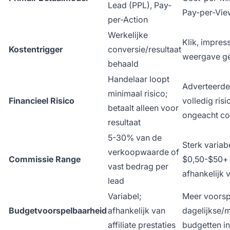
Lead (PPL), Pay-
Pay-per-Vie
per-Action
Werkelijke
Klik, impress
Kostentrigger
conversie/resultaat
weergave g
behaald
Handelaar loopt
Adverteerde
minimaal risico;
Financieel Risico
volledig risi
betaalt alleen voor
ongeacht co
resultaat
5-30% van de
Sterk variab
verkoopwaarde of
Commissie Range
$0,50-$50+ 
vast bedrag per
afhankelijk 
lead
Variabel;
Meer voorspe
Budgetvoorspelbaarheid
afhankelijk van
dagelijkse/
affiliate prestaties
budgetten in