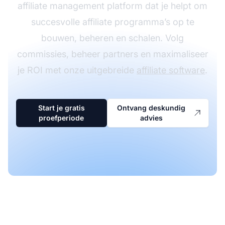
affiliate management platform dat je helpt om
succesvolle affiliate programma’s op te
bouwen, beheren en schalen. Volg
commissies, beheer partners en maximaliseer
je ROI met onze uitgebreide
affiliate software
.
Start je gratis
Ontvang deskundig
proefperiode
advies