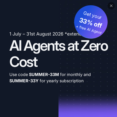
Get your
33% off
+ free AI Agent
1 July – 31st August 2026 *extended
AI Agents at Zero
Cost
Use code
SUMMER-33M
for monthly and
SUMMER-33Y
for yearly subscription