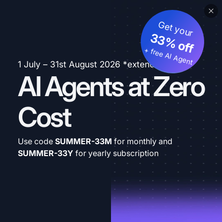
Get your
33% off
+ free AI Agent
1 July – 31st August 2026 *extended
AI Agents at Zero
Cost
Use code
SUMMER-33M
for monthly and
SUMMER-33Y
for yearly subscription