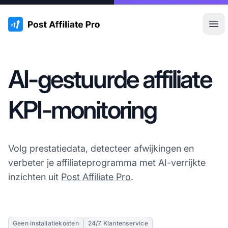
:site.title
Hoo
AI-gestuurde affiliate
KPI-monitoring
Volg prestatiedata, detecteer afwijkingen en
verbeter je affiliateprogramma met AI-verrijkte
inzichten uit
Post Affiliate Pro
.
Geen installatiekosten
24/7 Klantenservice