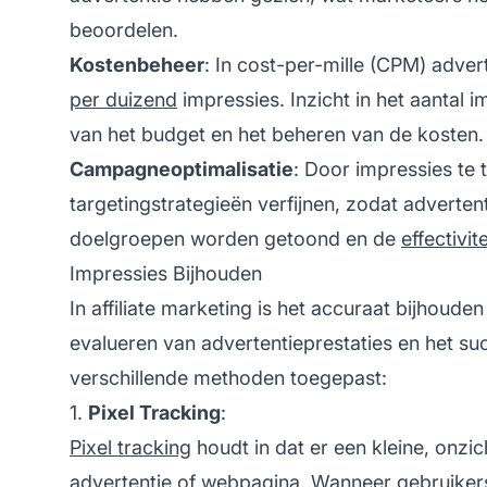
beoordelen.
Kostenbeheer
: In cost-per-mille (CPM) adve
per duizend
impressies. Inzicht in het aantal i
van het budget en het beheren van de kosten.
Campagneoptimalisatie
: Door impressies te
targetingstrategieën verfijnen, zodat adverten
doelgroepen worden getoond en de
effectivit
Impressies Bijhouden
In
affiliate
marketing is het accuraat bijhouden 
evalueren van advertentieprestaties en het 
verschillende methoden toegepast:
1.
Pixel Tracking
:
Pixel tracking
houdt in dat er een kleine, onzi
advertentie of webpagina. Wanneer gebruiker