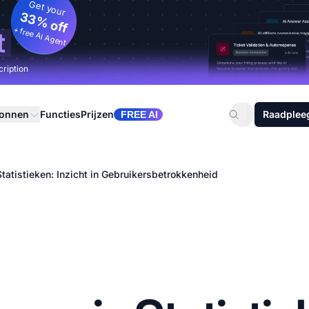
Get your
33% off
+ free AI Agent
t
cription
ronnen
Functies
Prijzen
Raadplee
FREE AI
tatistieken: Inzicht in Gebruikersbetrokkenheid