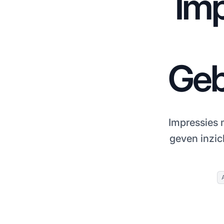
Imp
Geb
Impressies 
geven inzic