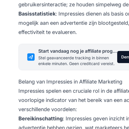
gebruikersinteractie; ze houden simpelweg de
Basisstatistiek
: Impressies dienen als basis 
mogelijk aan een advertentie zijn blootgesteld
effectiviteit te evalueren.
Start vandaag nog je affiliate programma
Dem
Stel geavanceerde tracking in binnen
enkele minuten. Geen creditcard vereist.
Belang van Impressies in Affiliate Marketing
Impressies spelen een cruciale rol in de
affili
voorlopige indicator van het bereik van een 
verschillende voordelen:
Bereikinschatting
: Impressies geven inzicht 
advertentie hebben gezien, wat marketeers 