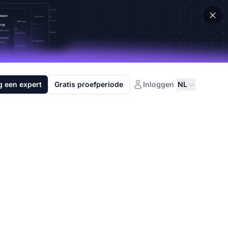
g een expert
Gratis proefperiode
Inloggen
NL