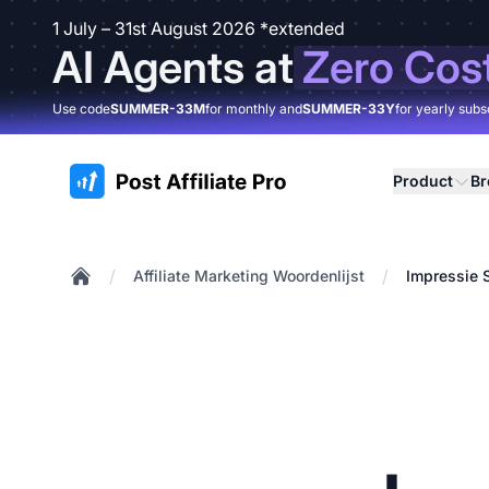
1 July – 31st August 2026 *extended
AI Agents at
Zero Cos
Use code
SUMMER-33M
for monthly and
SUMMER-33Y
for yearly subs
:site.title
Product
B
/
/
Affiliate Marketing Woordenlijst
Impressie S
Home