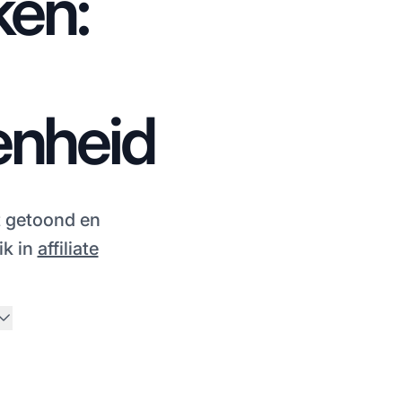
ken:
enheid
t getoond en
ik in
affiliate