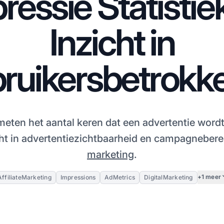
ressie Statistie
Inzicht in
ruikersbetrokk
meten het aantal keren dat een advertentie word
ht in advertentiezichtbaarheid en campagnebere
marketing
.
+1 meer
AffiliateMarketing
Impressions
AdMetrics
DigitalMarketing