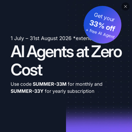
Get your
33% off
+ free AI Agent
1 July – 31st August 2026 *extended
AI Agents at Zero
Cost
Use code
SUMMER-33M
for monthly and
SUMMER-33Y
for yearly subscription