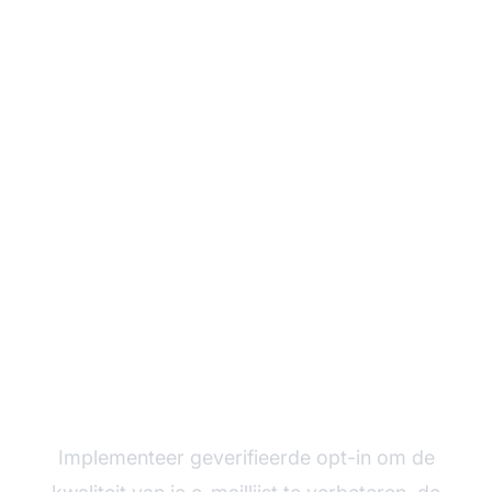
Versterk je affiliate
marketing met
geverifieerde opt-in
Implementeer geverifieerde opt-in om de