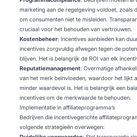
marketing aan de regelgeving voldoet, zoals d
om consumenten niet te misleiden. Transparan
cruciaal voor het behouden van vertrouwen.
Kostenbeheer
: Incentives aanbieden kan duu
incentives zorgvuldig afwegen tegen de pote
blijven. Het is belangrijk de ROI van elk ince
Reputatiemanagement
: Overmatige afhankel
van het merk beïnvloeden, waardoor het lijkt 
minder waardevol is. Het is belangrijk een ba
incentives om de merkwaarde te behouden.
Implementatie in affiliateprogramma’s
Bedrijven die incentivegerichte
affiliateprogr
volgende strategieën overwegen:
Duidelijke voorwaarden
: Stel transparante r