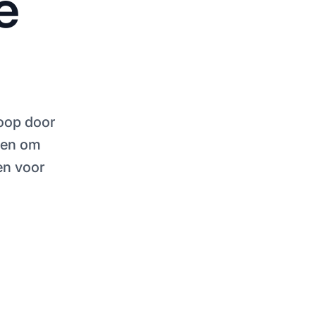
e
koop door
eden om
en voor