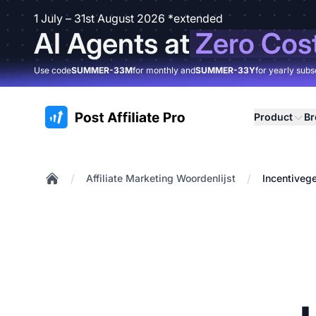
1 July – 31st August 2026 *extended
AI Agents at
Zero Cos
Use code
SUMMER-33M
for monthly and
SUMMER-33Y
for yearly subs
:site.title
Product
B
/
/
Affiliate Marketing Woordenlijst
Incentivege
Home