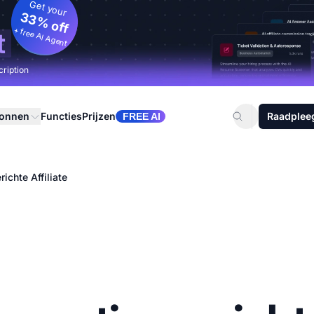
Get your
33% off
+ free AI Agent
t
cription
ronnen
Functies
Prijzen
Raadplee
FREE AI
richte Affiliate