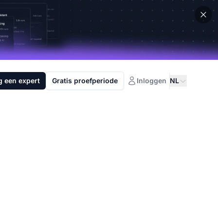
g een expert
Gratis proefperiode
Inloggen
NL