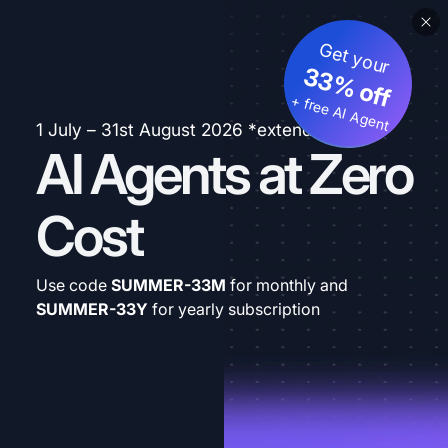
Get your
33% off
+ free AI Agent
1 July – 31st August 2026 *extended
AI Agents at Zero
Cost
Use code
SUMMER-33M
for monthly and
SUMMER-33Y
for yearly subscription