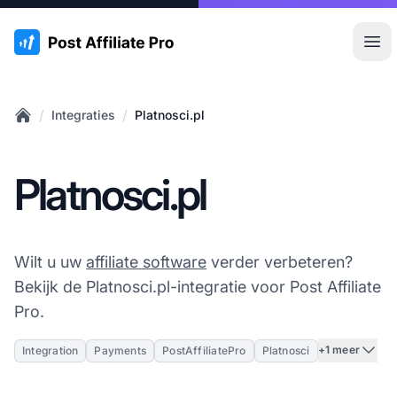
:site.title
Hoo
/
/
Integraties
Platnosci.pl
Home
Platnosci.pl
Wilt u uw
affiliate software
verder verbeteren?
Bekijk de Platnosci.pl-integratie voor Post Affiliate
Pro.
+1 meer
Integration
Payments
PostAffiliatePro
Platnosci