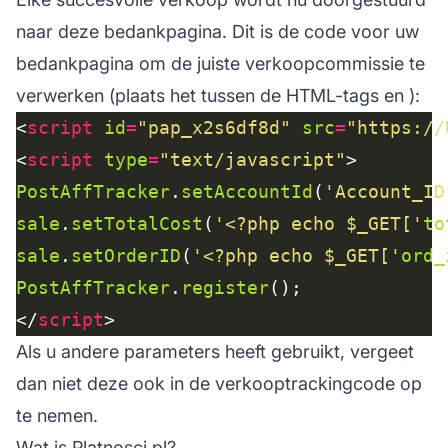
naar deze bedankpagina. Dit is de code voor uw
bedankpagina om de juiste verkoopcommissie te
verwerken (plaats het tussen de HTML-tags en ):
<
script
id
=
"pap_x2s6df8d"
src
=
"https://
<
script
type
=
"text/javascript"
PostAffTracker
.
setAccountId
(
'Account_ID
sale
.
setTotalCost
(
'<?php echo $_GET['
to
sale
.
setOrderID
(
'<?php echo $_GET['
ord_
PostAffTracker
.
register
</
script
Als u andere parameters heeft gebruikt, vergeet
dan niet deze ook in de verkooptrackingcode op
te nemen.
Wat is Platnosci.pl?