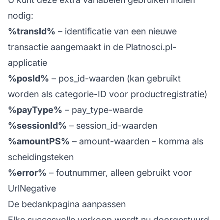
nodig:
%transId%
– identificatie van een nieuwe
transactie aangemaakt in de Platnosci.pl-
applicatie
%posId%
– pos_id-waarden (kan gebruikt
worden als categorie-ID voor productregistratie)
%payType%
– pay_type-waarde
%sessionId%
– session_id-waarden
%amountPS%
– amount-waarden – komma als
scheidingsteken
%error%
– foutnummer, alleen gebruikt voor
UrlNegative
De bedankpagina aanpassen
Elke succesvolle verkoop wordt nu doorgestuurd