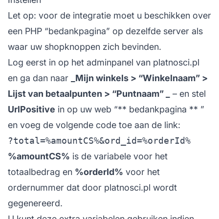
Let op: voor de integratie moet u beschikken over
een PHP “bedankpagina” op dezelfde server als
waar uw shopknoppen zich bevinden.
Log eerst in op het adminpanel van platnosci.pl
en ga dan naar
_Mijn winkels > “Winkelnaam” >
Lijst van betaalpunten > “Puntnaam” _
– en stel
UrlPositive
in op uw web “**
bedankpagina
** ”
en voeg de volgende code toe aan de link:
%amountCS%
is de variabele voor het
totaalbedrag en
%orderId%
voor het
ordernummer dat door platnosci.pl wordt
gegenereerd.
U kunt deze extra variabelen gebruiken indien